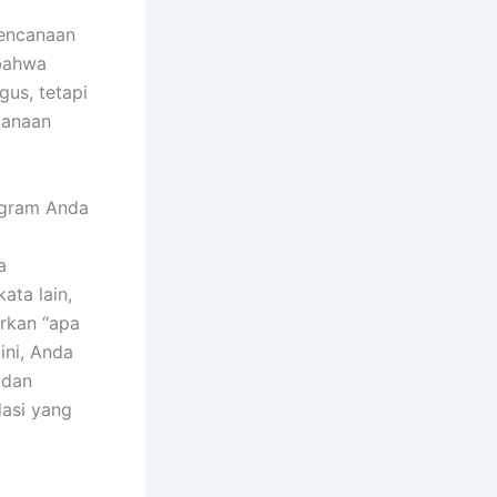
rencanaan
 bahwa
us, tetapi
canaan
agram Anda
a
ata lain,
rkan “apa
ini, Anda
 dan
dasi yang