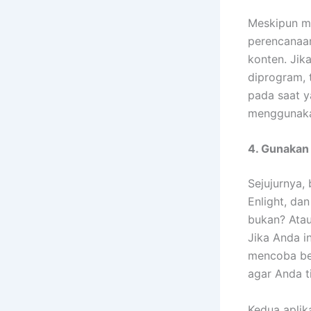
Meskipun me
perencanaan
konten. Jik
diprogram, 
pada saat y
menggunaka
4. Gunakan 
Sejujurnya,
Enlight, da
bukan? Ata
Jika Anda i
mencoba berb
agar Anda t
Kedua aplik