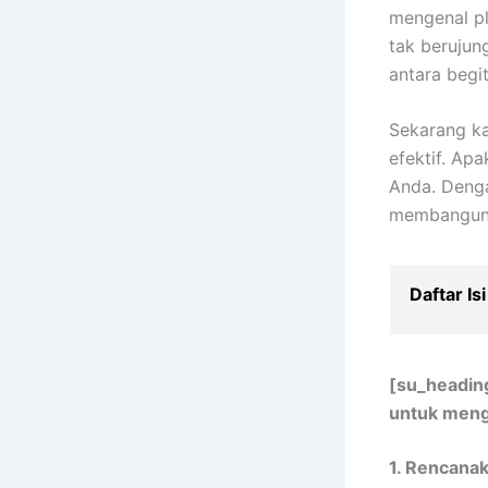
mengenal pl
tak berujun
antara begi
Sekarang k
efektif. Ap
Anda. Denga
membangun p
Daftar Isi
[su_heading
untuk meng
1. Rencanak