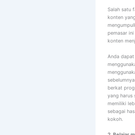
Salah satu 
konten yang
mengumpulka
pemasar ini
konten menj
Anda dapat 
menggunakan
menggunakan
sebelumnya.
berkat prog
yang harus 
memiliki le
sebagai has
kokoh.
2. Belajar 