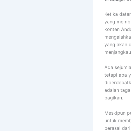
Ketika data
yang membu
konten Anda
mengalahkan
yang akan 
menjangkau 
Ada sejumla
tetapi apa 
diperdebatk
adalah taga
bagikan.
Meskipun pe
untuk membe
berasal dar