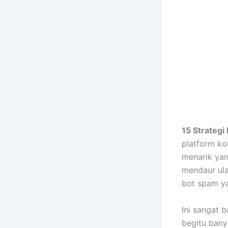
15 Strateg
platform ko
menarik yan
mendaur ul
bot spam y
Ini sangat 
begitu bany