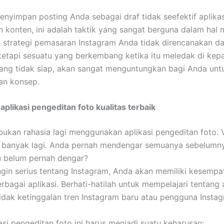
nyimpan posting Anda sebagai draf tidak seefektif aplikas
 konten, ini adalah taktik yang sangat berguna dalam hal m
a strategi pemasaran Instagram Anda tidak direncanakan d
tetapi sesuatu yang berkembang ketika itu meledak di kep
ang tidak siap, akan sangat menguntungkan bagi Anda unt
n konsep.
aplikasi pengeditan foto kualitas terbaik
 bukan rahasia lagi menggunakan aplikasi pengeditan foto.
n banyak lagi. Anda pernah mendengar semuanya sebelumn
u belum pernah dengar?
ngin serius tentang Instagram, Anda akan memiliki kesempa
agai aplikasi. Berhati-hatilah untuk mempelajari tentang ap
idak ketinggalan tren Instagram baru atau pengguna Instag
asi pengeditan foto ini harus menjadi suatu keharusan: