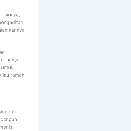
 lainnya,
 pengeditan
njadikannya
nan
cok hanya
t untuk
ilau ramah-
ok untuk
l dengan
monis,