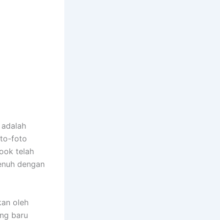
 adalah
to-foto
ook telah
enuh dengan
kan oleh
ang baru