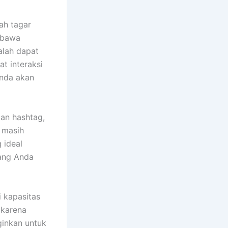
lah tagar
mbawa
alah dapat
t interaksi
nda akan
an hashtag,
 masih
 ideal
yang Anda
i kapasitas
 karena
ginkan untuk