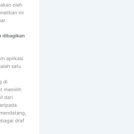
nakan oleh
elitian ini
ar.
p dibagikan
m aplikasi
alah satu
g di
at memilih
l dari
daripada
 mendatang,
bagai draf