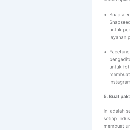
Snapseed:
Snapseed,
untuk pen
layanan 
Facetune:
pengedit
untuk fot
membuat 
Instagra
5. Buat pak
Ini adalah 
setiap indu
membuat ump