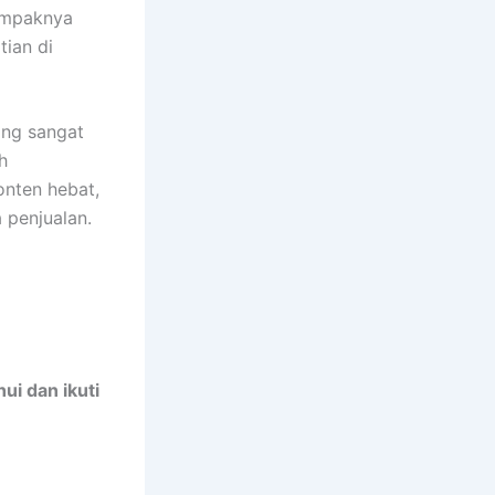
tampaknya
tian di
ang sangat
h
onten hebat,
 penjualan.
ui dan ikuti