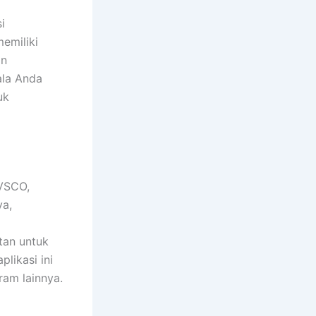
i
emiliki
an
ala Anda
uk
 VSCO,
ya,
tan untuk
likasi ini
ram lainnya.