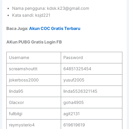
Nama pengguna: kdsk.k23@gmail.com
Kata sandi: ksjd221
Baca Juga:
Akun COC Gratis Terbaru
AKun PUBG Gratis Login FB
Username
Password
screamshouttt
64851325454
jokerboss2000
yusuf2005
linda95
linda5526321145
Glacxor
goha4905
fullbilgi
agit2131
reymysterio4
619619619