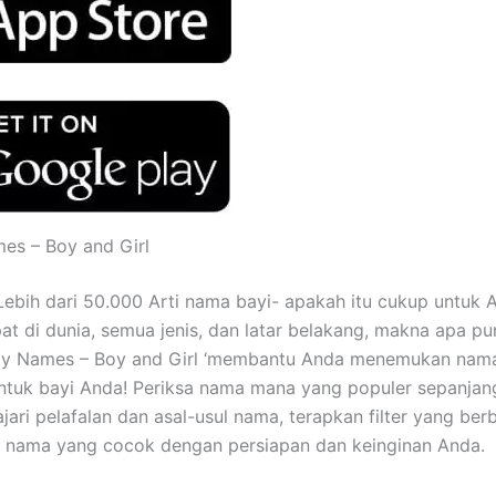
es – Boy and Girl
i Lebih dari 50.000 Arti nama bayi- apakah itu cukup untuk 
t di dunia, semua jenis, dan latar belakang, makna apa pu
aby Names – Boy and Girl ‘membantu Anda menemukan nam
tuk bayi Anda! Periksa nama mana yang populer sepanjan
ajari pelafalan dan asal-usul nama, terapkan filter yang be
nama yang cocok dengan persiapan dan keinginan Anda.