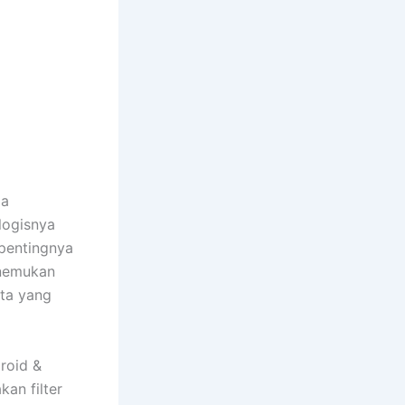
ma
logisnya
 pentingnya
enemukan
ita yang
roid &
an filter