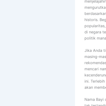
menjelajahi
mengurutkan
berdasarkan
historis. B
popularitas
di negara t
politik man
Jika Anda t
masing-mas
rekomendasi
mencari nam
kecenderung
ini. Terleb
akan membe
Nama Bayi o
tak tertandi