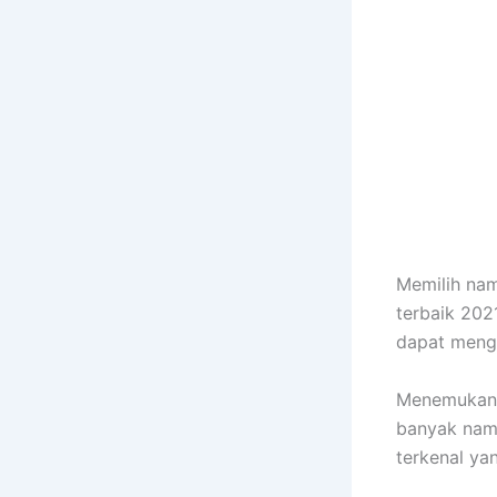
Memilih nama
terbaik 20
dapat menge
Menemukan 
banyak nama
terkenal y