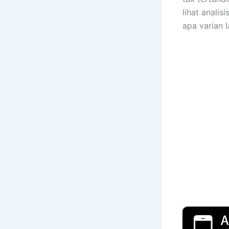
lihat analis
apa varian l