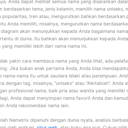
nya. Anda dapat melihat semua nama yang disarankan dala
 berdasarkan tema, jenis kelamin, memilih nama uniseks,
 popularitas, tren atau, mengurutkan bahkan berdasarkan p
egitu Anda memilih, misalnya, mengurutkan nama berdasark
, diagram akan menunjukkan kepada Anda bagaimana nama 
ertentu di dunia. Itu bahkan akan menunjukkan kepada Anda
a yang memiliki lebih dari nama-nama ini.
idak yakin cara membaca nama yang Anda lihat, ada pelafa
ing. Jika bukan anak pertama Anda, Anda bisa mendapatk
 nama-nama itu untuk saudara lelaki atau perempuan. And
a dengan tag, misalnya, “uniseks” atau “Alkitabiah”. Anda 
an profesional nama, baik pria atau wanita yang memiliki
ih lagi, Anda dapat menyimpan nama favorit Anda dan kemud
ri Anda rekomendasi nama lain.
leh Nametrix dipenuhi dengan dunia nyata, analisis berbas
ngi oleh aplikasi,
situs web
, atau buku apa pun. Cukup pili