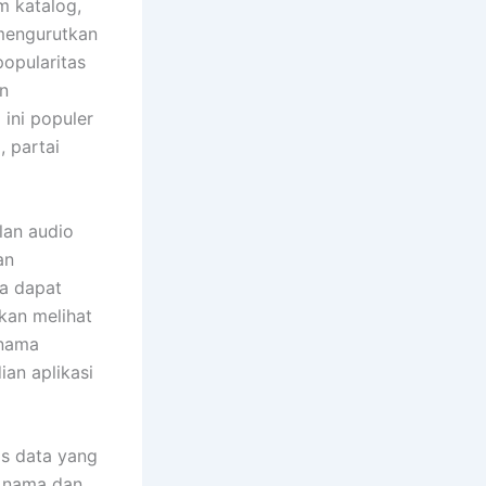
m katalog,
 mengurutkan
opularitas
an
ini populer
, partai
lan audio
an
a dapat
akan melihat
 nama
ian aplikasi
is data yang
h nama dan