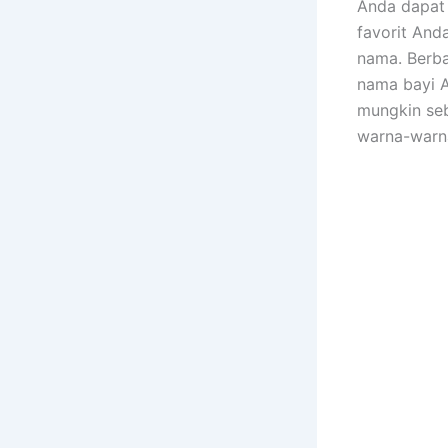
Anda dapat
favorit And
nama. Berb
nama bayi A
mungkin seb
warna-warna