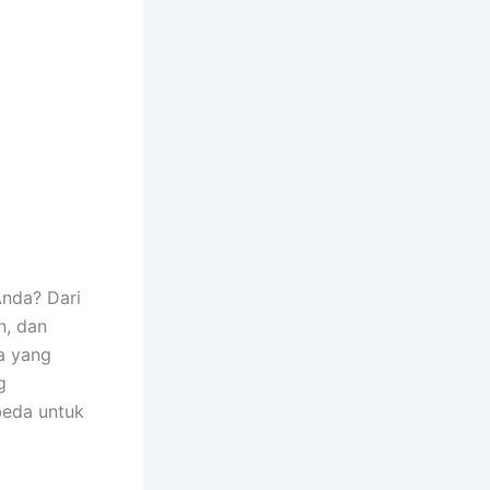
Anda? Dari
n, dan
a yang
g
rbeda untuk