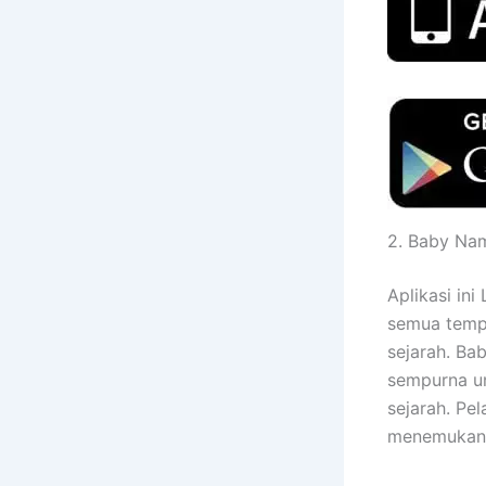
2. Baby Nam
Aplikasi in
semua tempa
sejarah. B
sempurna un
sejarah. Pel
menemukan 