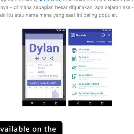
isnya – di mana sebagian besar digunakan, apa sejarah asal-
ain itu atau nama mana yang saat ini paling populer.