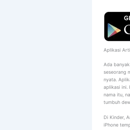
Aplikasi Ar
Ada banyak
seseorang m
nyata. Apli
aplikasi in
nama itu, n
tumbuh dew
Di Kinder, 
iPhone temp