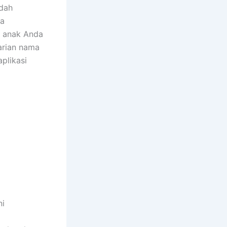
dah
pa
k anak Anda
arian nama
plikasi
ni