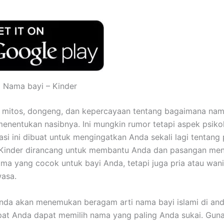
ti Nama bayi – Kinder
 mitos, dongeng, dan kepercayaan tentang bagaimana na
enentukan nasibnya. Ini mungkin rumor tetapi aspek psiko
kasi ini dibuat untuk mengingatkan Anda sekali lagi tentang
i. Kinder dirancang untuk membantu Anda dan pasangan m
ama yang cocok untuk bayi Anda, tetapi juga pria atau wan
asa.
Anda akan menemukan beragam arti nama bayi islami di and
at Anda dapat memilih nama yang paling Anda sukai. Gunak