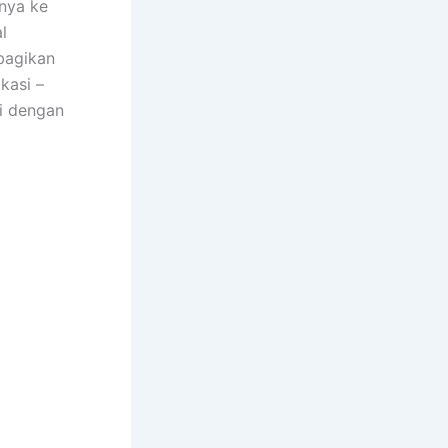
nya ke
l
bagikan
kasi –
i dengan