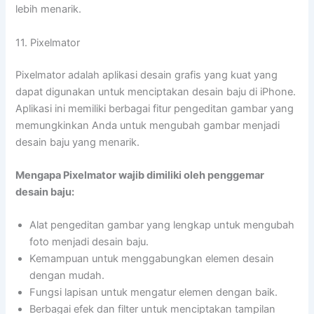
lebih menarik.
11. Pixelmator
Pixelmator adalah aplikasi desain grafis yang kuat yang
dapat digunakan untuk menciptakan desain baju di iPhone.
Aplikasi ini memiliki berbagai fitur pengeditan gambar yang
memungkinkan Anda untuk mengubah gambar menjadi
desain baju yang menarik.
Mengapa Pixelmator wajib dimiliki oleh penggemar
desain baju:
Alat pengeditan gambar yang lengkap untuk mengubah
foto menjadi desain baju.
Kemampuan untuk menggabungkan elemen desain
dengan mudah.
Fungsi lapisan untuk mengatur elemen dengan baik.
Berbagai efek dan filter untuk menciptakan tampilan