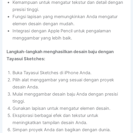
Kemampuan untuk mengatur tekstur dan detail dengan
presisi tinggi.
Fungsi lapisan yang memungkinkan Anda mengatur
elemen desain dengan mudah.
Integrasi dengan Apple Pencil untuk pengalaman
menggambar yang lebih baik.
Langkah-langkah menghasilkan desain baju dengan
Tayasui Sketches:
Buka Tayasui Sketches di iPhone Anda.
Pilih alat menggambar yang sesuai dengan proyek
desain Anda.
Mulai menggambar desain baju Anda dengan presisi
tinggi.
Gunakan lapisan untuk mengatur elemen desain.
Eksplorasi berbagai efek dan tekstur untuk
meningkatkan tampilan desain Anda.
Simpan proyek Anda dan bagikan dengan dunia.