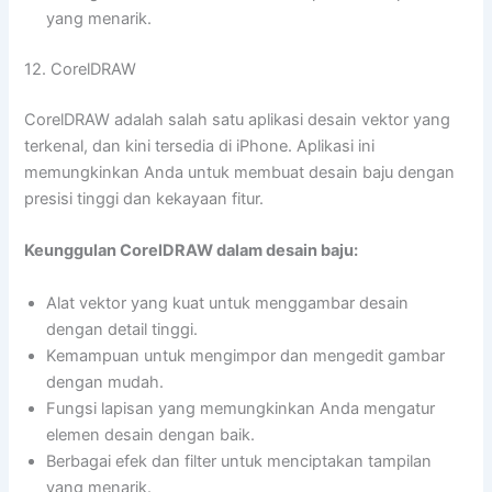
yang menarik.
12. CorelDRAW
CorelDRAW adalah salah satu aplikasi desain vektor yang
terkenal, dan kini tersedia di iPhone. Aplikasi ini
memungkinkan Anda untuk membuat desain baju dengan
presisi tinggi dan kekayaan fitur.
Keunggulan CorelDRAW dalam desain baju:
Alat vektor yang kuat untuk menggambar desain
dengan detail tinggi.
Kemampuan untuk mengimpor dan mengedit gambar
dengan mudah.
Fungsi lapisan yang memungkinkan Anda mengatur
elemen desain dengan baik.
Berbagai efek dan filter untuk menciptakan tampilan
yang menarik.