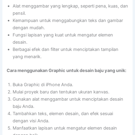
Alat menggambar yang lengkap, seperti pena, kuas, dan
pensil.
Kemampuan untuk menggabungkan teks dan gambar
dengan mudah.
Fungsi lapisan yang kuat untuk mengatur elemen
desain.
Berbagai efek dan filter untuk menciptakan tampilan
yang menarik.
Cara menggunakan Graphic untuk desain baju yang unik:
Buka Graphic di iPhone Anda.
Mulai proyek baru dan tentukan ukuran kanvas.
Gunakan alat menggambar untuk menciptakan desain
baju Anda.
Tambahkan teks, elemen desain, dan efek sesuai
dengan visi Anda.
Manfaatkan lapisan untuk mengatur elemen desain