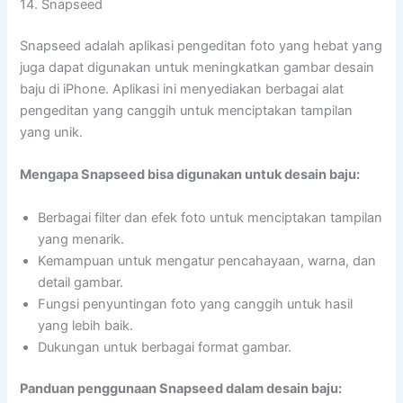
14. Snapseed
Snapseed adalah aplikasi pengeditan foto yang hebat yang
juga dapat digunakan untuk meningkatkan gambar desain
baju di iPhone. Aplikasi ini menyediakan berbagai alat
pengeditan yang canggih untuk menciptakan tampilan
yang unik.
Mengapa Snapseed bisa digunakan untuk desain baju:
Berbagai filter dan efek foto untuk menciptakan tampilan
yang menarik.
Kemampuan untuk mengatur pencahayaan, warna, dan
detail gambar.
Fungsi penyuntingan foto yang canggih untuk hasil
yang lebih baik.
Dukungan untuk berbagai format gambar.
Panduan penggunaan Snapseed dalam desain baju: