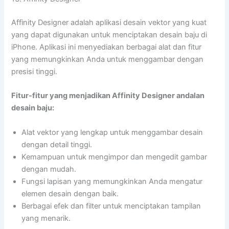
Affinity Designer adalah aplikasi desain vektor yang kuat
yang dapat digunakan untuk menciptakan desain baju di
iPhone. Aplikasi ini menyediakan berbagai alat dan fitur
yang memungkinkan Anda untuk menggambar dengan
presisi tinggi.
Fitur-fitur yang menjadikan Affinity Designer andalan
desain baju:
Alat vektor yang lengkap untuk menggambar desain
dengan detail tinggi.
Kemampuan untuk mengimpor dan mengedit gambar
dengan mudah.
Fungsi lapisan yang memungkinkan Anda mengatur
elemen desain dengan baik.
Berbagai efek dan filter untuk menciptakan tampilan
yang menarik.