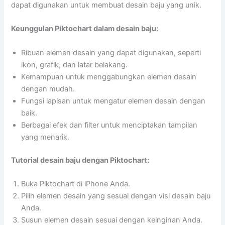
dapat digunakan untuk membuat desain baju yang unik.
Keunggulan Piktochart dalam desain baju:
Ribuan elemen desain yang dapat digunakan, seperti
ikon, grafik, dan latar belakang.
Kemampuan untuk menggabungkan elemen desain
dengan mudah.
Fungsi lapisan untuk mengatur elemen desain dengan
baik.
Berbagai efek dan filter untuk menciptakan tampilan
yang menarik.
Tutorial desain baju dengan Piktochart:
Buka Piktochart di iPhone Anda.
Pilih elemen desain yang sesuai dengan visi desain baju
Anda.
Susun elemen desain sesuai dengan keinginan Anda.