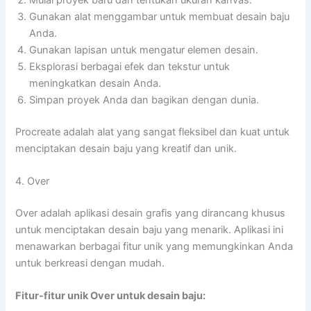
Gunakan alat menggambar untuk membuat desain baju
Anda.
Gunakan lapisan untuk mengatur elemen desain.
Eksplorasi berbagai efek dan tekstur untuk
meningkatkan desain Anda.
Simpan proyek Anda dan bagikan dengan dunia.
Procreate adalah alat yang sangat fleksibel dan kuat untuk
menciptakan desain baju yang kreatif dan unik.
4. Over
Over adalah aplikasi desain grafis yang dirancang khusus
untuk menciptakan desain baju yang menarik. Aplikasi ini
menawarkan berbagai fitur unik yang memungkinkan Anda
untuk berkreasi dengan mudah.
Fitur-fitur unik Over untuk desain baju: