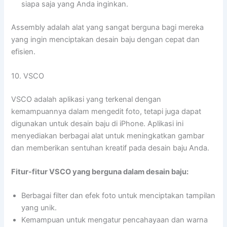
siapa saja yang Anda inginkan.
Assembly adalah alat yang sangat berguna bagi mereka
yang ingin menciptakan desain baju dengan cepat dan
efisien.
10. VSCO
VSCO adalah aplikasi yang terkenal dengan
kemampuannya dalam mengedit foto, tetapi juga dapat
digunakan untuk desain baju di iPhone. Aplikasi ini
menyediakan berbagai alat untuk meningkatkan gambar
dan memberikan sentuhan kreatif pada desain baju Anda.
Fitur-fitur VSCO yang berguna dalam desain baju:
Berbagai filter dan efek foto untuk menciptakan tampilan
yang unik.
Kemampuan untuk mengatur pencahayaan dan warna