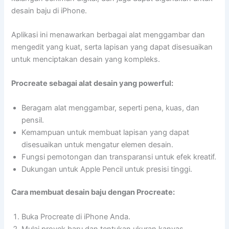
desain baju di iPhone.
Aplikasi ini menawarkan berbagai alat menggambar dan
mengedit yang kuat, serta lapisan yang dapat disesuaikan
untuk menciptakan desain yang kompleks.
Procreate sebagai alat desain yang powerful:
Beragam alat menggambar, seperti pena, kuas, dan
pensil.
Kemampuan untuk membuat lapisan yang dapat
disesuaikan untuk mengatur elemen desain.
Fungsi pemotongan dan transparansi untuk efek kreatif.
Dukungan untuk Apple Pencil untuk presisi tinggi.
Cara membuat desain baju dengan Procreate:
Buka Procreate di iPhone Anda.
Mulai proyek baru dan tentukan ukuran kanvas.