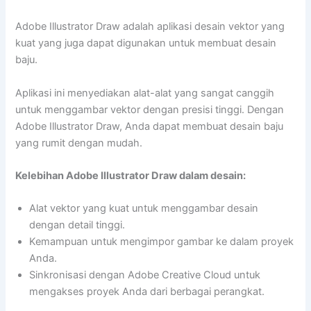
Adobe Illustrator Draw adalah aplikasi desain vektor yang
kuat yang juga dapat digunakan untuk membuat desain
baju.
Aplikasi ini menyediakan alat-alat yang sangat canggih
untuk menggambar vektor dengan presisi tinggi. Dengan
Adobe Illustrator Draw, Anda dapat membuat desain baju
yang rumit dengan mudah.
Kelebihan Adobe Illustrator Draw dalam desain:
Alat vektor yang kuat untuk menggambar desain
dengan detail tinggi.
Kemampuan untuk mengimpor gambar ke dalam proyek
Anda.
Sinkronisasi dengan Adobe Creative Cloud untuk
mengakses proyek Anda dari berbagai perangkat.