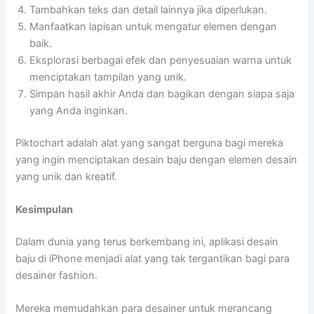
Tambahkan teks dan detail lainnya jika diperlukan.
Manfaatkan lapisan untuk mengatur elemen dengan
baik.
Eksplorasi berbagai efek dan penyesuaian warna untuk
menciptakan tampilan yang unik.
Simpan hasil akhir Anda dan bagikan dengan siapa saja
yang Anda inginkan.
Piktochart adalah alat yang sangat berguna bagi mereka
yang ingin menciptakan desain baju dengan elemen desain
yang unik dan kreatif.
Kesimpulan
Dalam dunia yang terus berkembang ini, aplikasi desain
baju di iPhone menjadi alat yang tak tergantikan bagi para
desainer fashion.
Mereka memudahkan para desainer untuk merancang