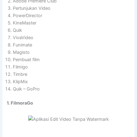
Adobe Premiere Club
Pertunjukan Video
PowerDirector
KineMaster
Quik
VivaVideo
Funimate
Magisto
Pembuat film
Filmigo
Timbre
KlipMix
Quik – GoPro
1. FilmoraGo