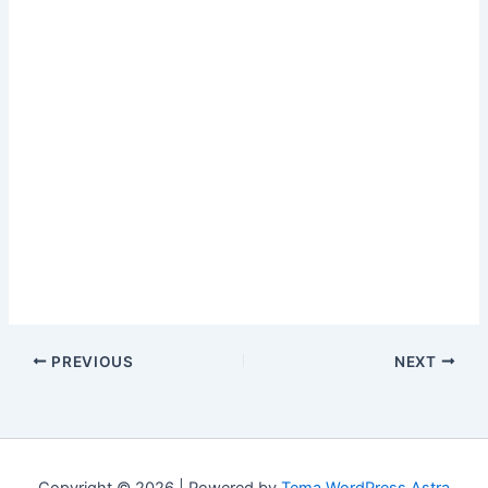
PREVIOUS
NEXT
Copyright © 2026 | Powered by
Tema WordPress Astra