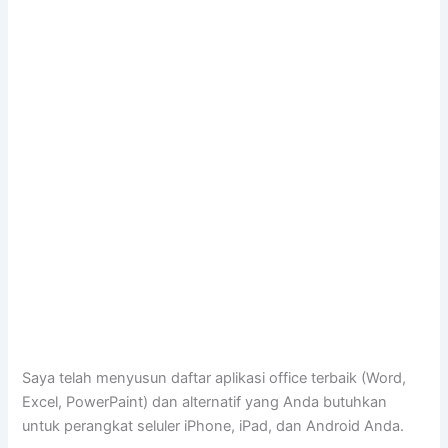
Saya telah menyusun daftar aplikasi office terbaik (Word,
Excel, PowerPaint) dan alternatif yang Anda butuhkan
untuk perangkat seluler iPhone, iPad, dan Android Anda.