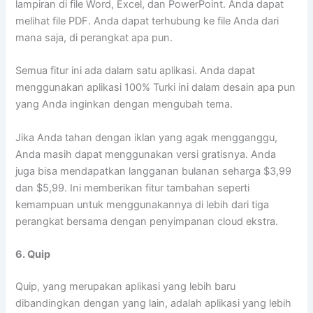
lampiran di file Word, Excel, dan PowerPoint. Anda dapat
melihat file PDF. Anda dapat terhubung ke file Anda dari
mana saja, di perangkat apa pun.
Semua fitur ini ada dalam satu aplikasi. Anda dapat
menggunakan aplikasi 100% Turki ini dalam desain apa pun
yang Anda inginkan dengan mengubah tema.
Jika Anda tahan dengan iklan yang agak mengganggu,
Anda masih dapat menggunakan versi gratisnya. Anda
juga bisa mendapatkan langganan bulanan seharga $3,99
dan $5,99. Ini memberikan fitur tambahan seperti
kemampuan untuk menggunakannya di lebih dari tiga
perangkat bersama dengan penyimpanan cloud ekstra.
6. Quip
Quip, yang merupakan aplikasi yang lebih baru
dibandingkan dengan yang lain, adalah aplikasi yang lebih