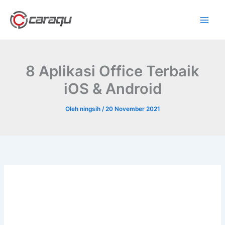
Lewati
ke
konten
8 Aplikasi Office Terbaik
iOS & Android
Oleh
ningsih
/
20 November 2021