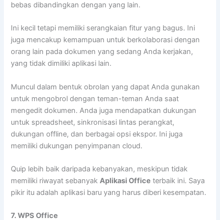
bebas dibandingkan dengan yang lain.
Ini kecil tetapi memiliki serangkaian fitur yang bagus. Ini
juga mencakup kemampuan untuk berkolaborasi dengan
orang lain pada dokumen yang sedang Anda kerjakan,
yang tidak dimiliki aplikasi lain.
Muncul dalam bentuk obrolan yang dapat Anda gunakan
untuk mengobrol dengan teman-teman Anda saat
mengedit dokumen. Anda juga mendapatkan dukungan
untuk spreadsheet, sinkronisasi lintas perangkat,
dukungan offline, dan berbagai opsi ekspor. Ini juga
memiliki dukungan penyimpanan cloud.
Quip lebih baik daripada kebanyakan, meskipun tidak
memiliki riwayat sebanyak
Aplikasi Office
terbaik ini. Saya
pikir itu adalah aplikasi baru yang harus diberi kesempatan.
7. WPS Office