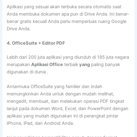
Aplikasi yang sesuai akan terbuka secara otomatis saat
Anda membuka dokumen apa pun di Drive Anda. Ini benar-
benar gratis kecuali Anda perlu memperluas ruang Google
Drive Anda.
4. OfficeSuite + Editor PDF
Lebih dari 200 juta aplikasi yang diunduh di 195 juta negara
merupakan
Aplikasi Office
terbaik
yang
paling banyak
digunakan di dunia .
Antarmuka OfficeSuite yang familier dan indah
memungkinkan Anda untuk dengan mudah melihat,
mengedit, membuat, dan melakukan operasi PDF tingkat
lanjut pada dokumen Word, Excel, dan PowerPoint dengan
aplikasi yang mudah digunakan ini di perangkat pintar
iPhone, iPad, dan Android Anda.