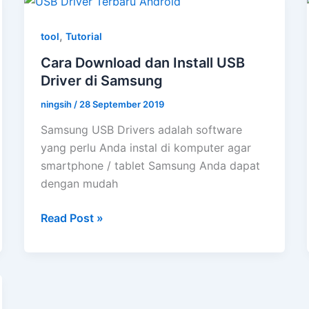
dan
Root
,
tool
Tutorial
Asus
Zenfone
Cara Download dan Install USB
6
Driver di Samsung
(WORK
ningsih
/
28 September 2019
100%)
Samsung USB Drivers adalah software
yang perlu Anda instal di komputer agar
smartphone / tablet Samsung Anda dapat
dengan mudah
Cara
Read Post »
Download
dan
Install
USB
Driver