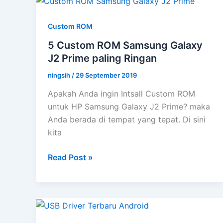
di
Redmi
Custom ROM
Note
7S
5 Custom ROM Samsung Galaxy
J2 Prime paling Ringan
ningsih
/
29 September 2019
Apakah Anda ingin Intsall Custom ROM
untuk HP Samsung Galaxy J2 Prime? maka
Anda berada di tempat yang tepat. Di sini
kita
5
Read Post »
Custom
ROM
Samsung
Galaxy
J2