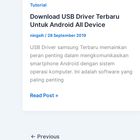
Tutorial
Prime
paling
Download USB Driver Terbaru
Ringan
Untuk Android All Device
ningsih
/
28 September 2019
USB Driver samsung Terbaru memainkan
peran penting dalam mengkomunikasikan
smartphone Android dengan sistem
operasi komputer. Ini adalah software yang
paling penting
Download
Read Post »
USB
Driver
Terbaru
Untuk
Android
←
Previous