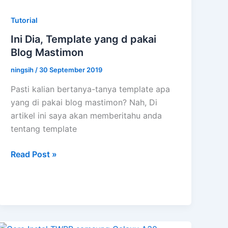
Tutorial
Ini Dia, Template yang d pakai
Blog Mastimon
ningsih
/
30 September 2019
Pasti kalian bertanya-tanya template apa
yang di pakai blog mastimon? Nah, Di
artikel ini saya akan memberitahu anda
tentang template
Ini
Read Post »
Dia,
Template
yang
d
pakai