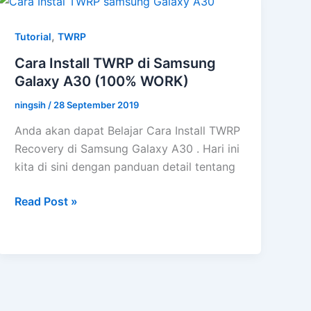
Blog
Mastimon
,
Tutorial
TWRP
Cara Install TWRP di Samsung
Galaxy A30 (100% WORK)
ningsih
/
28 September 2019
Anda akan dapat Belajar Cara Install TWRP
Recovery di Samsung Galaxy A30 . Hari ini
kita di sini dengan panduan detail tentang
Cara
Read Post »
Install
TWRP
di
Samsung
Galaxy
A30