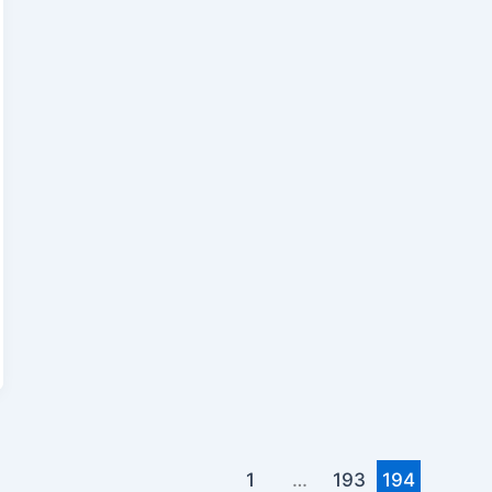
di
Samsung
1
…
193
194