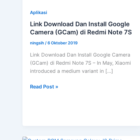
Aplikasi
Link Download Dan Install Google
Camera (GCam) di Redmi Note 7S
ningsih
/
6 Oktober 2019
Link Download Dan Install Google Camera
(GCam) di Redmi Note 7S – In May, Xiaomi
introduced a medium variant in […]
Link
Read Post »
Download
Dan
Install
Google
Camera
(GCam)