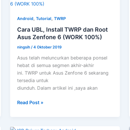
,
,
Android
Tutorial
TWRP
Cara UBL, Install TWRP dan Root
Asus Zenfone 6 (WORK 100%)
ningsih
/
4 Oktober 2019
Asus telah meluncurkan beberapa ponsel
hebat di semua segmen akhir-akhir
ini. TWRP untuk Asus Zenfone 6 sekarang
tersedia untuk
diunduh. Dalam artikel ini ,saya akan
Cara
Read Post »
UBL,
Install
TWRP