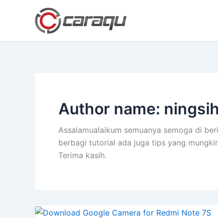
Lewati
ke
konten
Author name: ningsi
Assalamualaikum semuanya semoga di berik
berbagi tutorial ada juga tips yang mung
Terima kasih.