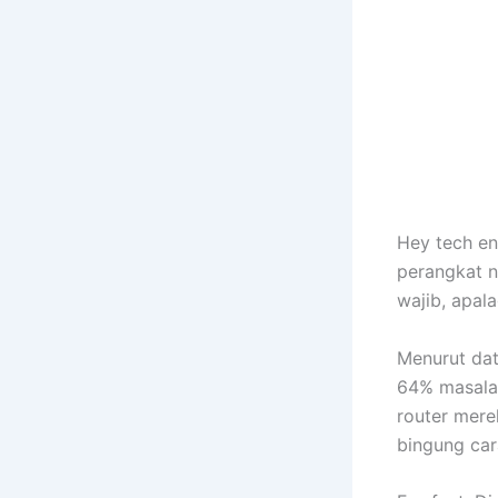
Hey tech ent
perangkat n
wajib, apal
Menurut dat
64% masalah
router mere
bingung car