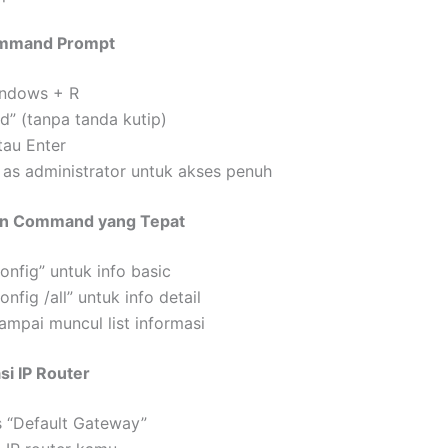
mmand Prompt
ndows + R
d” (tanpa tanda kutip)
tau Enter
 as administrator untuk akses penuh
n Command yang Tepat
config” untuk info basic
onfig /all” untuk info detail
mpai muncul list informasi
asi IP Router
s “Default Gateway”