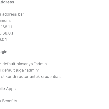
 Address
di address bar
umum:
.168.1.1
.168.0.1
0.0.1
ogin
 default biasanya “admin”
 default juga “admin”
 stiker di router untuk credentials
ile Apps
 Benefits