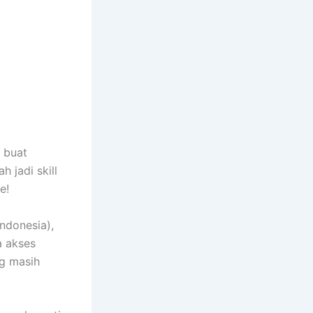
’ buat
 jadi skill
e!
Indonesia),
a akses
ng masih