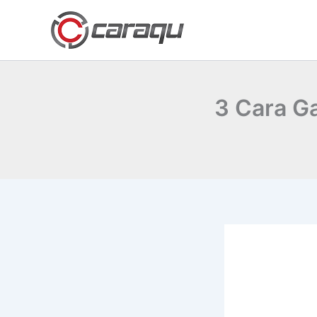
Lewati
ke
konten
3 Cara Ga