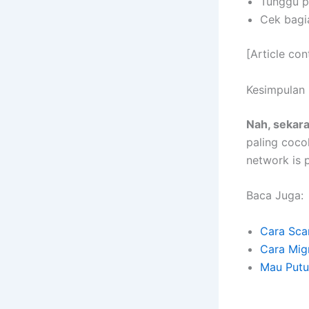
Tunggu p
Cek bagia
[Article co
Kesimpulan
Nah, sekara
paling coco
network is p
Baca Juga:
Cara Sca
Cara Mig
Mau Putu