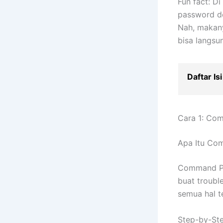
Fun fact: D
password de
Nah, makany
bisa langsu
Daftar Isi
Cara 1: Co
Apa Itu Co
Command Pr
buat trouble
semua hal t
Step-by-Ste