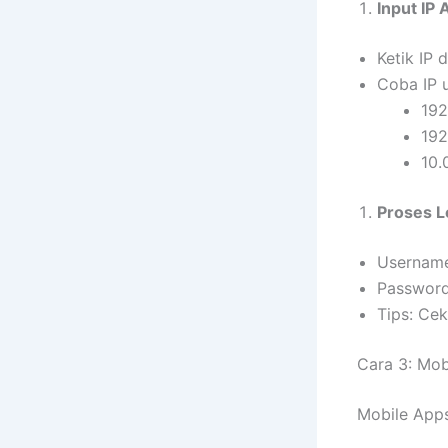
Input IP
Ketik IP 
Coba IP 
192
192
10.
Proses L
Username
Password
Tips: Cek
Cara 3: Mob
Mobile Apps