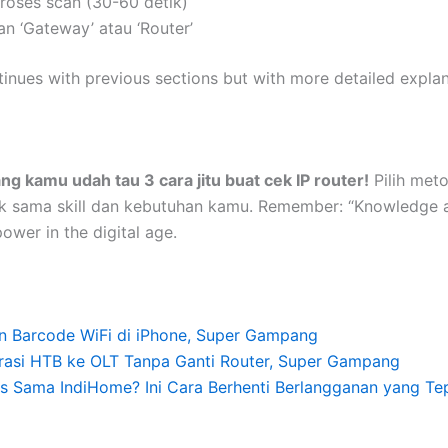
roses scan (30-60 detik)
n ‘Gateway’ atau ‘Router’
ntinues with previous sections but with more detailed expla
ng kamu udah tau 3 cara jitu buat cek IP router!
Pilih met
k sama skill dan kebutuhan kamu. Remember: “Knowledge 
ower in the digital age.
n Barcode WiFi di iPhone, Super Gampang
rasi HTB ke OLT Tanpa Ganti Router, Super Gampang
s Sama IndiHome? Ini Cara Berhenti Berlangganan yang Te