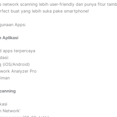
 network scanning lebih user-friendly dan punya fitur tam
rfect buat yang lebih suka pake smartphone!
gunaan Apps:
 Aplikasi
 apps terpercaya
asi:
g (iOS/Android)
work Analyzer Pro
Fiman
canning
kasi
an Network’