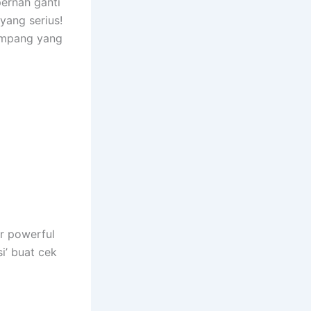
pernah ganti
yang serius!
gampang yang
r powerful
i’ buat cek