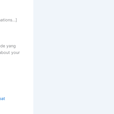
nations…]
ode yang
about your
pat