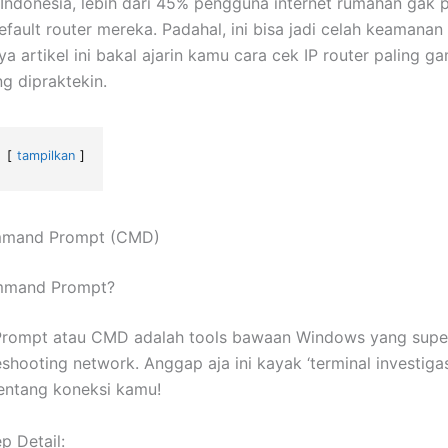
i Indonesia, lebih dari 45% pengguna internet rumahan gak 
fault router mereka. Padahal, ini bisa jadi celah keamanan 
a artikel ini bakal ajarin kamu cara cek IP router paling 
ng dipraktekin.
tampilkan
mmand Prompt (CMD)
mmand Prompt?
ompt atau CMD adalah tools bawaan Windows yang supe
shooting network. Anggap aja ini kayak ‘terminal investigas
entang koneksi kamu!
p Detail: