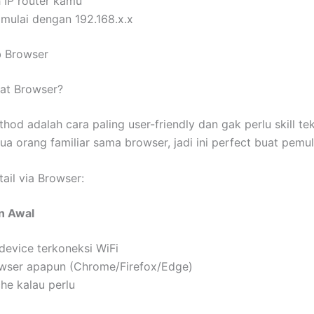
h IP router kamu
 mulai dengan 192.168.x.x
b Browser
at Browser?
od adalah cara paling user-friendly dan gak perlu skill tek
a orang familiar sama browser, jadi ini perfect buat pemul
ail via Browser:
n Awal
device terkoneksi WiFi
wser apapun (Chrome/Firefox/Edge)
he kalau perlu