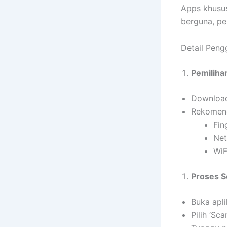
Apps khusus
berguna, pe
Detail Peng
Pemilihan
Download
Rekomend
Fin
Net
Wi
Proses S
Buka apli
Pilih ‘Sc