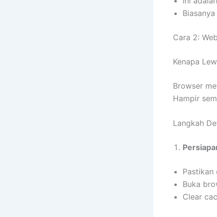
Ini adala
Biasanya
Cara 2: We
Kenapa Lew
Browser meth
Hampir semu
Langkah Det
Persiapa
Pastikan 
Buka bro
Clear cac