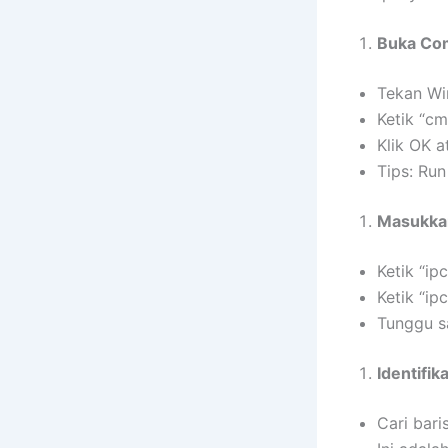
Buka Co
Tekan Wi
Ketik “cm
Klik OK a
Tips: Run
Masukka
Ketik “ip
Ketik “ipc
Tunggu sa
Identifik
Cari bari