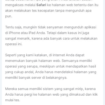
mengakses melalui
Safari
ke halaman web tertentu dan itu
akan melakukan tes kecepatan tanpa mengunduh apa
pun.
Tentu saja, mungkin tidak senyaman mengunduh aplikasi
di iPhone atau iPad Anda. Tetapi dalam kasus ini juga
sangat menarik, karena ada banyak cara untuk melakukan
operasi ini.
Seperti yang kami katakan, di internet Anda dapat
menemukan banyak halaman web. Semuanya memiliki
operasi yang serupa, meskipun untuk mendapatkan hasil
yang cukup andal, Anda harus mendeteksi halaman yang
memiliki banyak server di belakangnya.
Mereka semua memiliki sistem yang sangat mirip, karena
Anda harus pergi ke halaman web yang dimaksud dan klik
mulai tes.