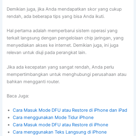
Demikian juga, jika Anda mendapatkan skor yang cukup
rendah, ada beberapa tips yang bisa Anda ikuti.
Hal pertama adalah memperbarui sistem operasi yang
terkait langsung dengan pengelolaan chip jaringan, yang
menyediakan akses ke internet. Demikian juga, ini juga
relevan untuk diuji pada perangkat lain.
Jika ada kecepatan yang sangat rendah, Anda perlu
mempertimbangkan untuk menghubungi perusahaan atau
bahkan mengganti router.
Baca Juga:
Cara Masuk Mode DFU atau Restore di iPhone dan iPad
Cara menggunakan Mode Tidur iPhone
Cara Masuk mode DFU atau Restore di iPhone
Cara menggunakan Teks Langsung di iPhone