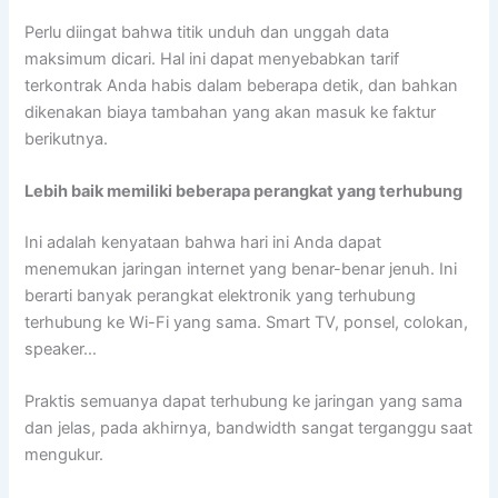
Perlu diingat bahwa titik unduh dan unggah data
maksimum dicari. Hal ini dapat menyebabkan tarif
terkontrak Anda habis dalam beberapa detik, dan bahkan
dikenakan biaya tambahan yang akan masuk ke faktur
berikutnya.
Lebih baik memiliki beberapa perangkat yang terhubung
Ini adalah kenyataan bahwa hari ini Anda dapat
menemukan jaringan internet yang benar-benar jenuh. Ini
berarti banyak perangkat elektronik yang terhubung
terhubung ke Wi-Fi yang sama. Smart TV, ponsel, colokan,
speaker…
Praktis semuanya dapat terhubung ke jaringan yang sama
dan jelas, pada akhirnya, bandwidth sangat terganggu saat
mengukur.