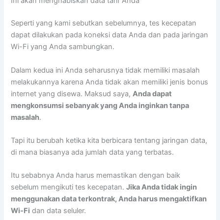
Ini akan menghabiskan data tarif Anda
Seperti yang kami sebutkan sebelumnya, tes kecepatan
dapat dilakukan pada koneksi data Anda dan pada jaringan
Wi-Fi yang Anda sambungkan.
Dalam kedua ini Anda seharusnya tidak memiliki masalah
melakukannya karena Anda tidak akan memiliki jenis bonus
internet yang disewa. Maksud saya,
Anda dapat
mengkonsumsi sebanyak yang Anda inginkan tanpa
masalah
.
Tapi itu berubah ketika kita berbicara tentang jaringan data,
di mana biasanya ada jumlah data yang terbatas.
Itu sebabnya Anda harus memastikan dengan baik
sebelum mengikuti tes kecepatan.
Jika Anda tidak ingin
menggunakan data terkontrak, Anda harus mengaktifkan
Wi-Fi
dan data seluler.