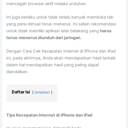
mencegah browser aktif melalui unduhan.
Ini juga berlaku untuk tidak terlalu banyak membuka tab
yang perlu dimuat terus-menerus. Ini selain rekomendasi
untuk tidak memiliki aplikasi latar belakang yang
harus
terus-menerus diunduh dari jaringan.
Dengan Cara Cek Kecepatan Internet di iPhone dan iPad
ini, pada akhirnya, Anda akan mendapatkan hasil terbaik
dalam hal mendapatkan hasil yang paling dapat
diandalkan.
Daftar Isi
tampilkan
Tips Kecepatan Internet di iPhone dan iPad