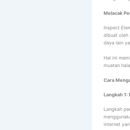
Melacak Pe
Inspect Ele
dibuat oleh
daya lain y
Hal ini me
muatan hal
Cara Menga
Langkah 1:
Langkah pe
menggunakan
internet ya