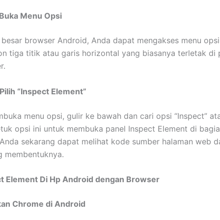
 Buka Menu Opsi
n besar browser Android, Anda dapat mengakses menu ops
n tiga titik atau garis horizontal yang biasanya terletak di
r.
Pilih “Inspect Element”
buka menu opsi, gulir ke bawah dan cari opsi “Inspect” ata
etuk opsi ini untuk membuka panel Inspect Element di bag
 Anda sekarang dapat melihat kode sumber halaman web d
g membentuknya.
ct Element Di Hp Android dengan Browser
an Chrome di Android