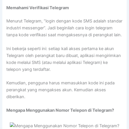
Memahami Verifikasi Telegram
Menurut Telegram, “login dengan kode SMS adalah standar
industri messenger”. Jadi beginilah cara login telegram
tanpa kode verifikasi saat mengaksesnya di perangkat lain.
Ini bekerja seperti ini: setiap kali akses pertama ke akun
Telegram oleh perangkat baru dibuat, aplikasi mengirimkan
kode melalui SMS (atau melalui aplikasi Telegram) ke
telepon yang terdaftar.
Kemudian, pengguna harus memasukkan kode ini pada
perangkat yang mengakses akun. Kemudian akses
diberikan.
Mengapa Menggunakan Nomor Telepon di Telegram?