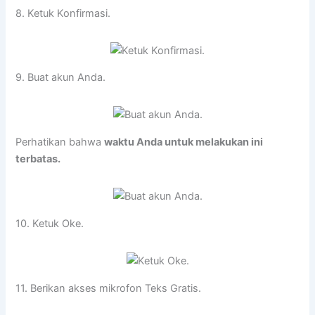
8. Ketuk Konfirmasi.
9. Buat akun Anda.
Perhatikan bahwa
waktu Anda untuk melakukan ini
terbatas.
10. Ketuk Oke.
11. Berikan akses mikrofon Teks Gratis.