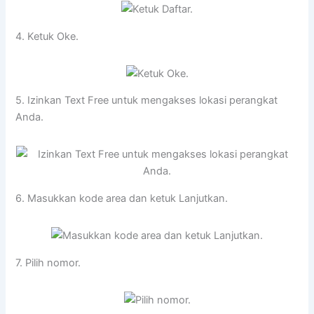
4. Ketuk Oke.
5. Izinkan Text Free untuk mengakses lokasi perangkat
Anda.
6. Masukkan kode area dan ketuk Lanjutkan.
7. Pilih nomor.