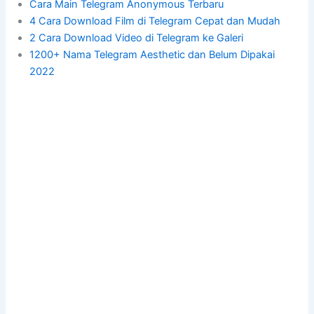
Cara Main Telegram Anonymous Terbaru
4 Cara Download Film di Telegram Cepat dan Mudah
2 Cara Download Video di Telegram ke Galeri
1200+ Nama Telegram Aesthetic dan Belum Dipakai
2022