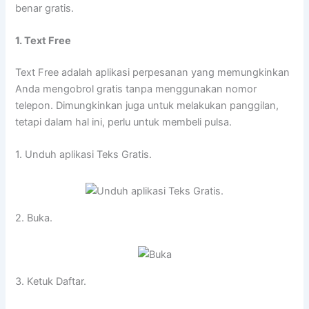
benar gratis.
1. Text Free
Text Free adalah aplikasi perpesanan yang memungkinkan
Anda mengobrol gratis tanpa menggunakan nomor
telepon. Dimungkinkan juga untuk melakukan panggilan,
tetapi dalam hal ini, perlu untuk membeli pulsa.
1. Unduh aplikasi Teks Gratis.
2. Buka.
3. Ketuk Daftar.