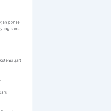
ngan ponsel
i yang sama
tensi .jar)
.
baru