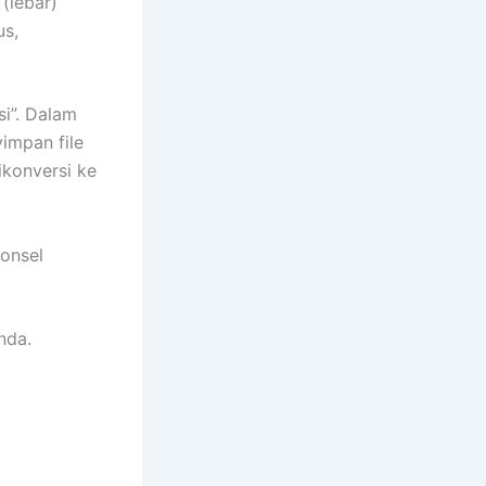
(lebar)
us,
si”. Dalam
impan file
ikonversi ke
ponsel
nda.