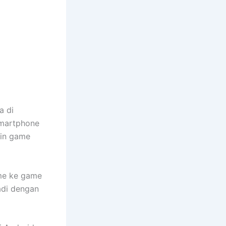
a di
smartphone
ain game
ame ke game
adi dengan