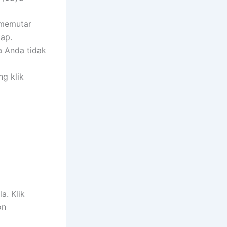
 memutar
kap.
a Anda tidak
g klik
a. Klik
on