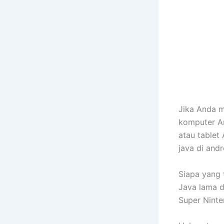
Jika Anda m
komputer An
atau tablet 
java di and
Siapa yang
Java lama d
Super Ninten