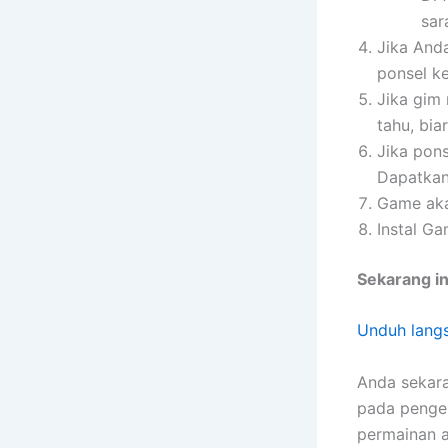
sar
Jika And
ponsel ke
Jika gim 
tahu, bia
Jika pons
Dapatkan 
Game aka
Instal Ga
Sekarang i
Unduh lang
Anda sekara
pada pengelo
permainan 