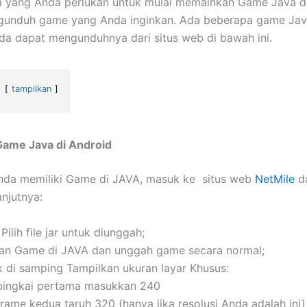
a yang Anda perlukan untuk mulai memainkan Game Java d
gunduh game yang Anda inginkan. Ada beberapa game Jav
da dapat mengunduhnya dari situs web di bawah ini.
tampilkan
ame Java di Android
nda memiliki Game di JAVA, masuk ke situs web
NetMile
da
anjutnya:
 Pilih file jar untuk diunggah;
an Game di JAVA dan unggah game secara normal;
k di samping Tampilkan ukuran layar Khusus:
bingkai pertama masukkan 240
frame kedua taruh 320 (hanya jika resolusi Anda adalah ini