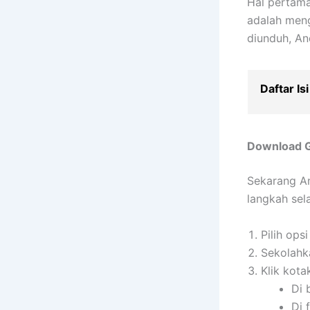
Hal pertam
adalah men
diunduh, An
Daftar Isi
Download G
Sekarang A
langkah sel
Pilih opsi
Sekolahk
Klik kota
Di 
Di 