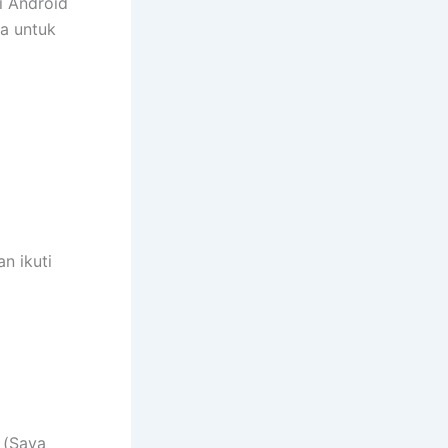
i Android
a untuk
n ikuti
) (Saya