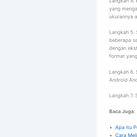
Langkah 4. 
yang menga
ukurannya a
Langkah 5. 
beberapa sa
dengan ekst
format yan
Langkah 6. 
Android An
Langkah 7. 
Baca Juga:
Apa itu P
Cara Mel