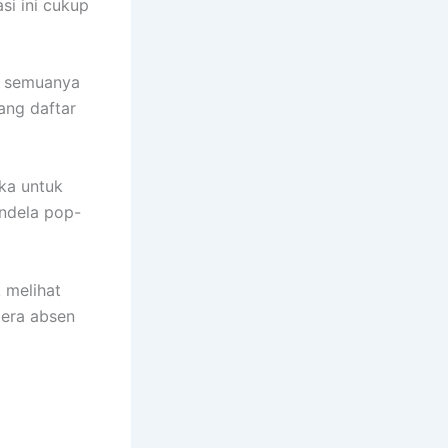
si ini cukup
h semuanya
ang daftar
ka untuk
endela pop-
 melihat
dera absen