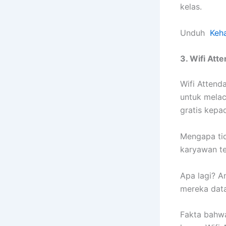
kelas.
Unduh
Keh
3. Wifi Att
Wifi Attend
untuk melac
gratis kep
Mengapa ti
karyawan te
Apa lagi? A
mereka data
Fakta bahwa