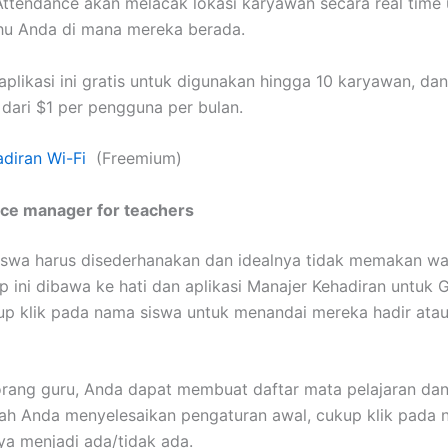
 Attendance akan melacak lokasi karyawan secara real time
hu Anda di mana mereka berada.
 aplikasi ini gratis untuk digunakan hingga 10 karyawan, da
 dari $1 per pengguna per bulan.
diran Wi-Fi
(Freemium)
nce manager for teachers
iswa harus disederhanakan dan idealnya tidak memakan wa
p ini dibawa ke hati dan aplikasi Manajer Kehadiran untuk 
up klik pada nama siswa untuk menandai mereka hadir atau
rang guru, Anda dapat membuat daftar mata pelajaran da
lah Anda menyelesaikan pengaturan awal, cukup klik pada
a menjadi ada/tidak ada.