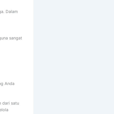
ga. Dalam
guna sangat
ng Anda
h dari satu
elola