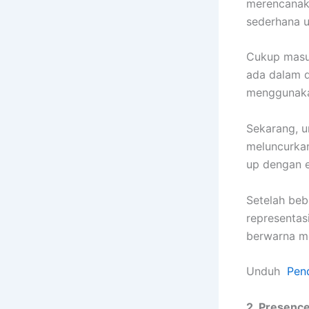
merencanaka
sederhana u
Cukup masu
ada dalam d
menggunakan
Sekarang, u
meluncurkan
up dengan e
Setelah beb
representas
berwarna m
Unduh
Pen
2. Presenc