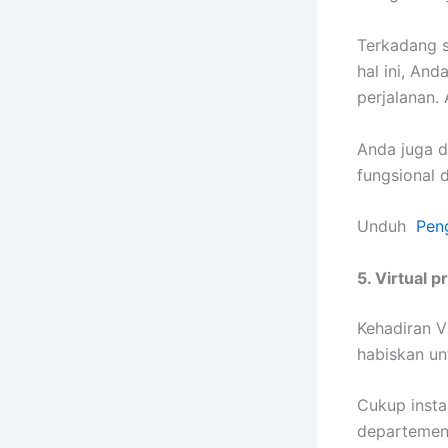
Terkadang s
hal ini, An
perjalanan.
Anda juga d
fungsional d
Unduh
Pen
5. Virtual 
Kehadiran V
habiskan u
Cukup instal
departemen,