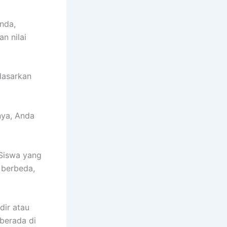
nda,
n nilai
dasarkan
nya, Anda
 Siswa yang
 berbeda,
dir atau
 berada di