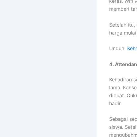
keras. Wifi
memberi ta
Setelah itu,
harga mulai
Unduh
Keha
4. Attenda
Kehadiran s
lama. Konse
dibuat. Cuk
hadir.
Sebagai seo
siswa. Sete
mengubahny