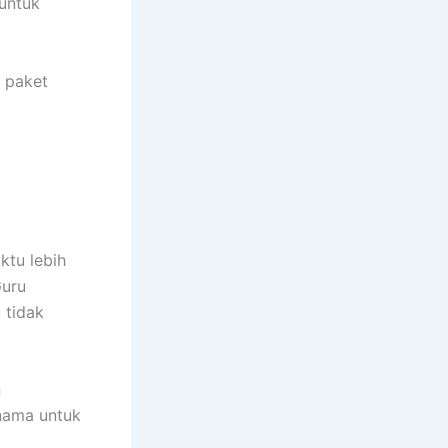
 untuk
n paket
ktu lebih
Guru
 tidak
n
 nama untuk