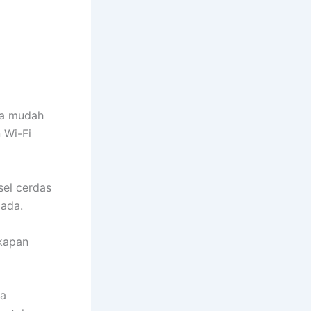
ra mudah
 Wi-Fi
el cerdas
 ada.
 kapan
ja