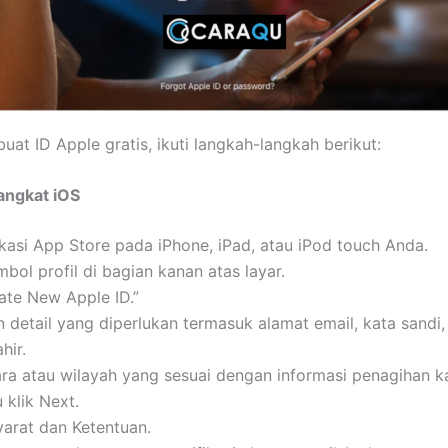
at ID Apple gratis, ikuti langkah-langkah berikut:
angkat iOS
kasi App Store pada iPhone, iPad, atau iPod touch Anda.
bol profil di bagian kanan atas layar.
eate New Apple ID.”
detail yang diperlukan termasuk alamat email, kata sandi
hir.
ara atau wilayah yang sesuai dengan informasi penagihan ka
u klik Next.
yarat dan Ketentuan.