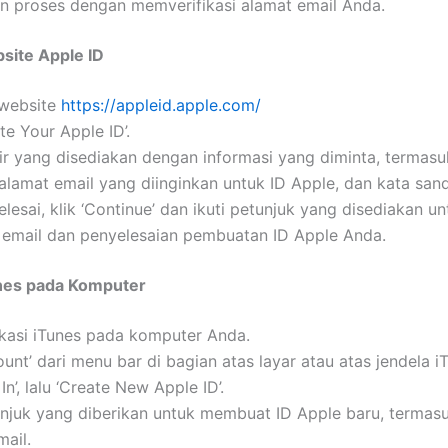
an proses dengan memverifikasi alamat email Anda.
site Apple ID
 website
https://appleid.apple.com/
ate Your Apple ID’.
lir yang disediakan dengan informasi yang diminta, termas
alamat email yang diinginkan untuk ID Apple, dan kata sand
elesai, klik ‘Continue’ dan ikuti petunjuk yang disediakan un
i email dan penyelesaian pembuatan ID Apple Anda.
unes pada Komputer
ikasi iTunes pada komputer Anda.
count’ dari menu bar di bagian atas layar atau atas jendela i
 In’, lalu ‘Create New Apple ID’.
unjuk yang diberikan untuk membuat ID Apple baru, termasuk
mail.