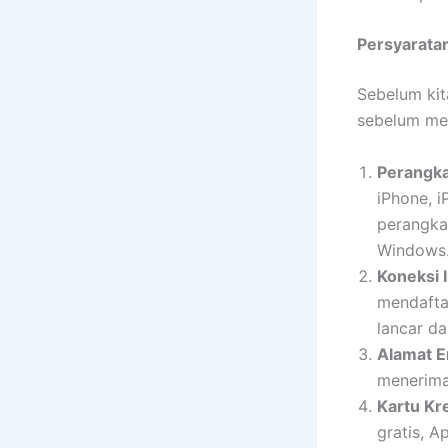
Persyarata
Sebelum kit
sebelum men
Perangka
iPhone, i
perangka
Windows
Koneksi I
mendafta
lancar da
Alamat Em
menerima 
Kartu Kr
gratis, 