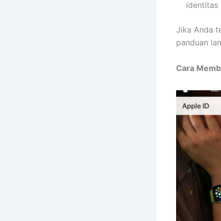
identitas
Jika Anda t
panduan lan
Cara Membu