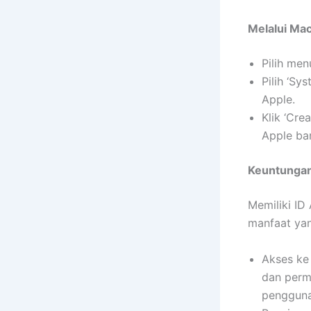
Melalui Ma
Pilih men
Pilih ‘Sy
Apple.
Klik ‘Cre
Apple ba
Keuntungan
Memiliki ID
manfaat yan
Akses ke
dan perma
pengguna