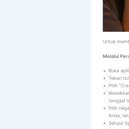
Untuk membu
Melalui Per
Buka apli
Tekan tom
Pilih “Cr
Masukkan 
tanggal la
Pilih neg
Anda, lal
Setujui S