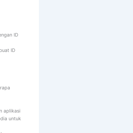
dengan ID
buat ID
erapa
 aplikasi
edia untuk