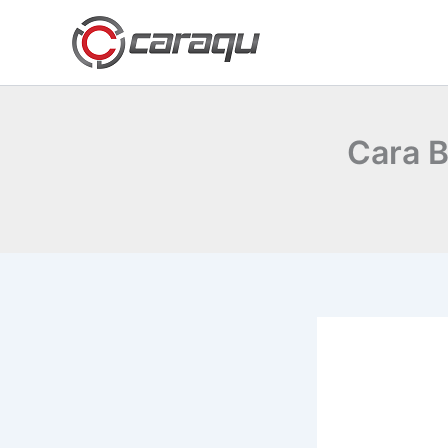
Lewati
ke
konten
Cara B