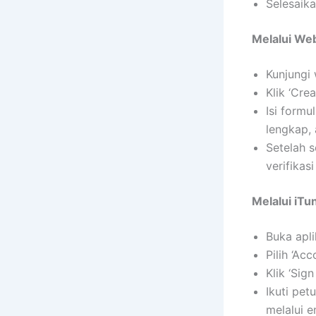
Selesaik
Melalui Web
Kunjungi
Klik ‘Cre
Isi formu
lengkap, 
Setelah s
verifikas
Melalui iT
Buka apl
Pilih ‘Ac
Klik ‘Sign
Ikuti pet
melalui e