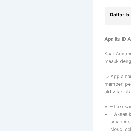
Daftar Isi
Apa itu ID 
Saat Anda m
masuk deng
ID Apple ha
memberi pe
aktivitas u
– Lakukan
– Akses k
aman meny
cloud, se