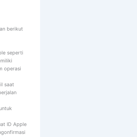
an berikut
e seperti
miliki
m operasi
l saat
erjalan
untuk
t ID Apple
ngonfirmasi