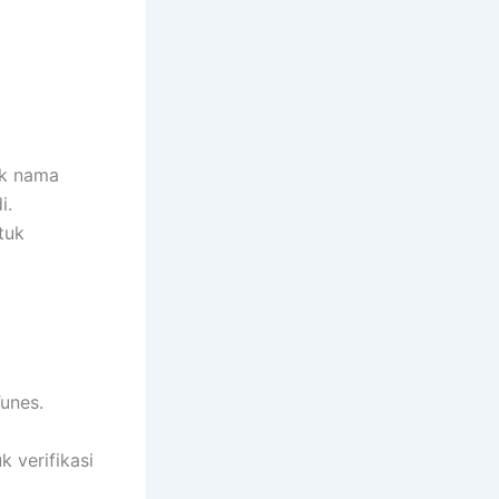
uk nama
i.
tuk
Tunes.
 verifikasi