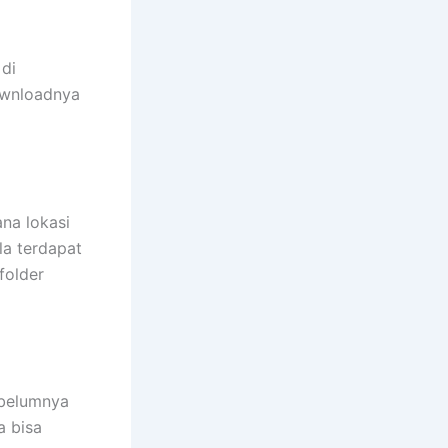
 di
downloadnya
na lokasi
la terdapat
folder
ebelumnya
a bisa