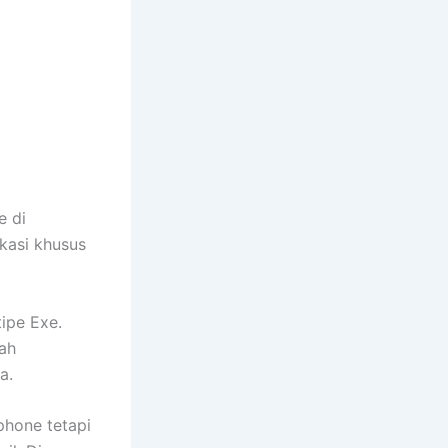
e di
ikasi khusus
ipe Exe.
ah
a.
phone tetapi