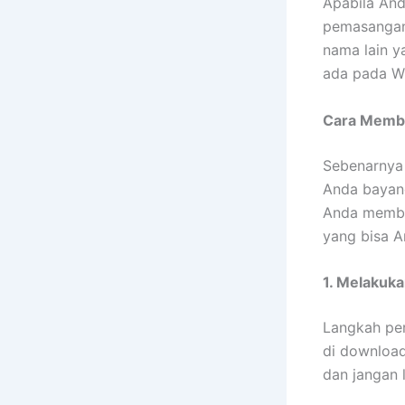
Apabila And
pemasangan 
nama lain y
ada pada W
Cara Membu
Sebenarnya 
Anda bayang
Anda membuk
yang bisa An
1. Melakuka
Langkah per
di downloa
dan jangan l