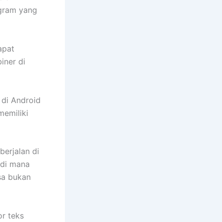
gram yang
apat
iner di
 di Android
memiliki
berjalan di
 di mana
asa bukan
r teks