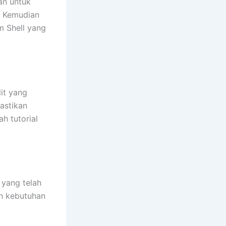
an untuk
. Kemudian
m Shell yang
it yang
astikan
h tutorial
 yang telah
n kebutuhan