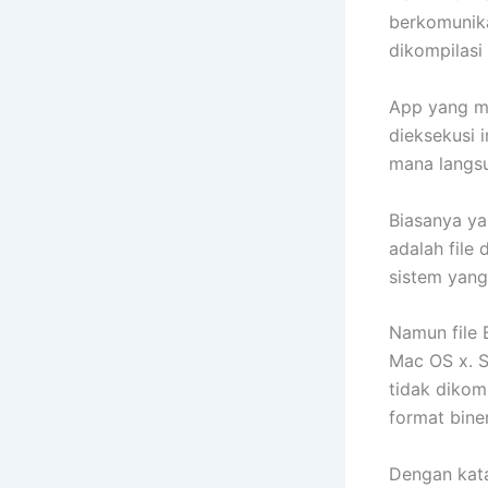
berkomunik
dikompilasi
App yang me
dieksekusi 
mana langsu
Biasanya ya
adalah file
sistem yang
Namun file 
Mac OS x. S
tidak dikomp
format biner
Dengan kata