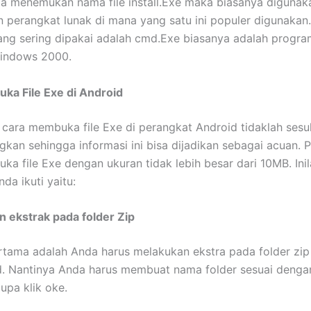
a menemukan nama file install.Exe maka biasanya digunak
perangkat lunak di mana yang satu ini populer digunakan
ang sering dipakai adalah cmd.Exe biasanya adalah progra
indows 2000.
ka File Exe di Android
cara membuka file Exe di perangkat Android tidaklah sesul
kan sehingga informasi ini bisa dijadikan sebagai acuan. P
a file Exe dengan ukuran tidak lebih besar dari 10MB. Inila
da ikuti yaitu:
n ekstrak pada folder Zip
tama adalah Anda harus melakukan ekstra pada folder zip
d. Nantinya Anda harus membuat nama folder sesuai denga
upa klik oke.