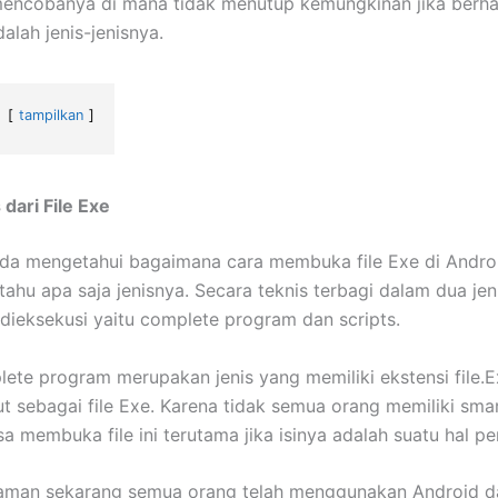
encobanya di mana tidak menutup kemungkinan jika berhas
alah jenis-jenisnya.
tampilkan
 dari File Exe
da mengetahui bagaimana cara membuka file Exe di Andr
tahu apa saja jenisnya. Secara teknis terbagi dalam dua je
dieksekusi yaitu complete program dan scripts.
ete program merupakan jenis yang memiliki ekstensi file.E
ut sebagai file Exe. Karena tidak semua orang memiliki sm
a membuka file ini terutama jika isinya adalah suatu hal pe
aman sekarang semua orang telah menggunakan Android d