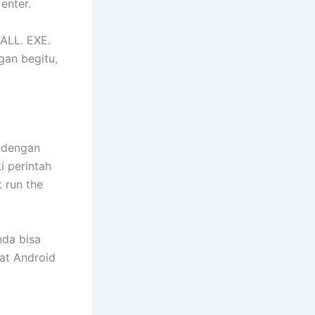
enter.
TALL. EXE.
gan begitu,
i dengan
i perintah
 run the
nda bisa
at Android