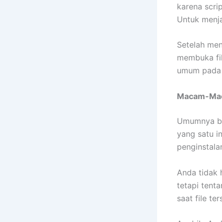
karena scri
Untuk menja
Setelah men
membuka fi
umum pada f
Macam-Mac
Umumnya beb
yang satu i
penginstala
Anda tidak 
tetapi tent
saat file te