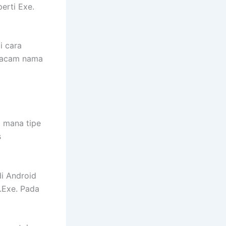
erti Exe.
i cara
-macam nama
 mana tipe
s
i Android
.Exe. Pada