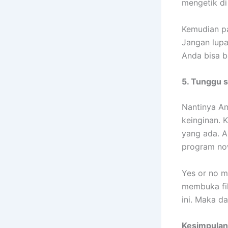
mengetik di
Kemudian pa
Jangan lupa
Anda bisa b
5. Tunggu s
Nantinya An
keinginan. 
yang ada. A
program n
Yes or no m
membuka fil
ini. Maka da
Kesimpulan