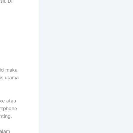
il. Di
oid maka
nis utama
xe atau
artphone
nting.
alam