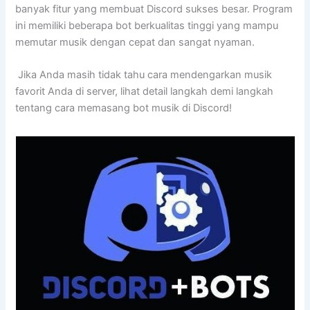
banyak fitur yang membuat Discord sukses besar. Program
ini memiliki beberapa bot berkualitas tinggi yang mampu
memutar musik dengan cepat dan sangat nyaman.
Jika Anda masih tidak tahu cara mendengarkan musik
favorit Anda di server, lihat detail langkah demi langkah
tentang cara memasang bot musik di Discord!