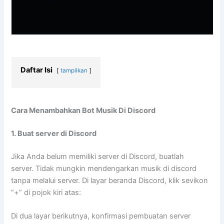
Daftar Isi
tampilkan
Cara Menambahkan Bot Musik Di Discord
1. Buat server di Discord
Jika Anda belum memiliki server di Discord, buatlah
server. Tidak mungkin mendengarkan musik di discord
tanpa melalui server. Di layar beranda Discord, klik sevikon
“+” di pojok kiri atas:
Di dua layar berikutnya, konfirmasi pembuatan server