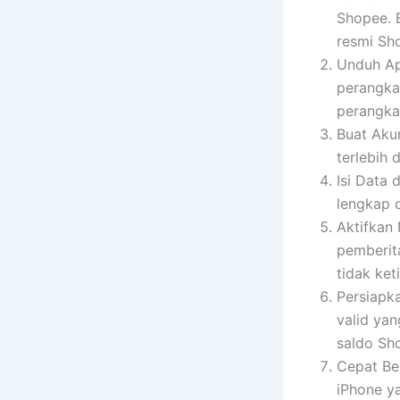
Shopee. B
resmi Sh
Unduh Ap
perangka
perangka
Buat Aku
terlebih 
Isi Data 
lengkap 
Aktifkan 
pemberit
tidak ke
Persiapk
valid yan
saldo Sh
Cepat Ber
iPhone y