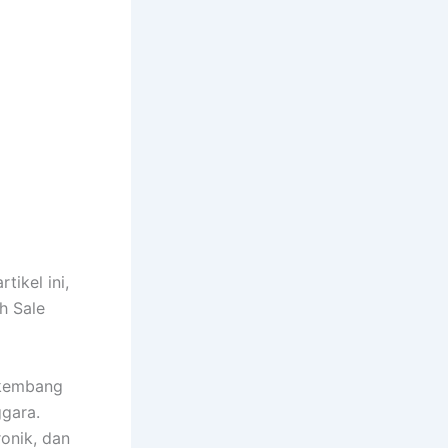
ikel ini,
h Sale
rkembang
gara.
onik, dan