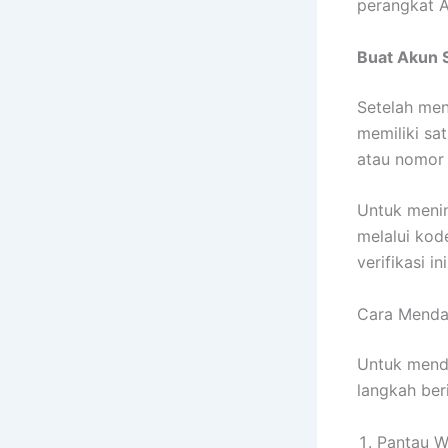
perangkat A
Buat Akun 
Setelah men
memiliki sa
atau nomor 
Untuk meni
melalui kod
verifikasi i
Cara Menda
Untuk menda
langkah beri
Pantau Wa