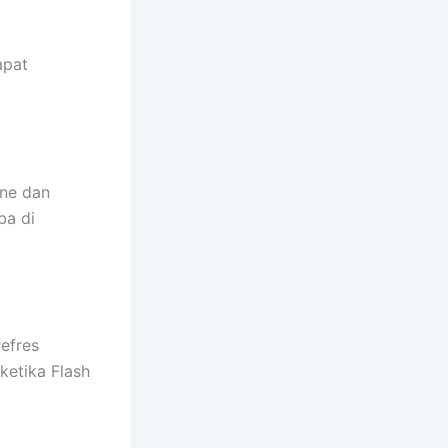
apat
one dan
ba di
efres
ketika Flash