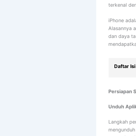
terkenal de
iPhone adal
Alasannya a
dan daya ta
mendapatkan
Daftar Isi
Persiapan 
Unduh Apli
Langkah per
mengunduh a