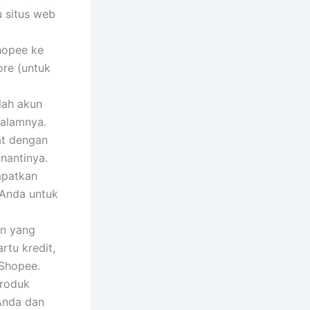
u situs web
hopee ke
re (untuk
lah akun
dalamnya.
at dengan
nantinya.
apatkan
 Anda untuk
an yang
rtu kredit,
 Shopee.
produk
 Anda dan