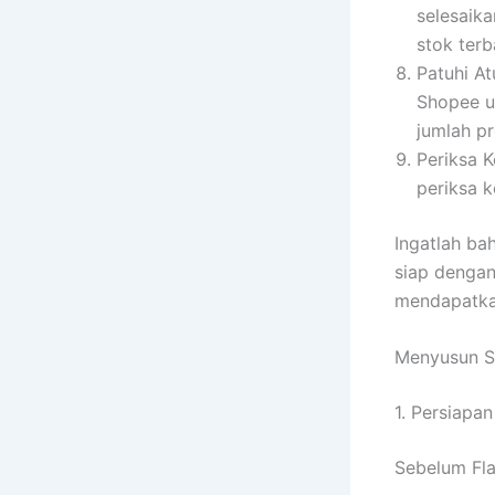
selesaik
stok terb
Patuhi At
Shopee u
jumlah pr
Periksa K
periksa 
Ingatlah ba
siap dengan
mendapatka
Menyusun S
1. Persiapa
Sebelum Fla