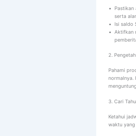
Pastikan 
serta al
Isi sald
Aktifkan 
pemberita
2. Pengetah
Pahami prod
normalnya.
menguntung
3. Cari Tah
Ketahui jad
waktu yang 