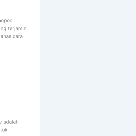
hopee.
ng terjamin,
bahas cara
e adalah
ntuk