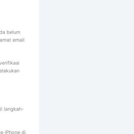
nda belum
lamat email
rifikasi
melakukan
i langkah-
e iPhone di