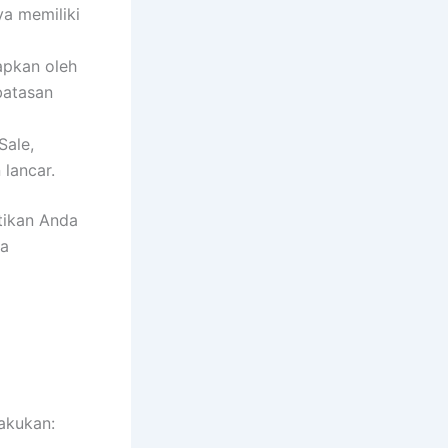
ya memiliki
apkan oleh
batasan
Sale,
lancar.
tikan Anda
da
akukan: