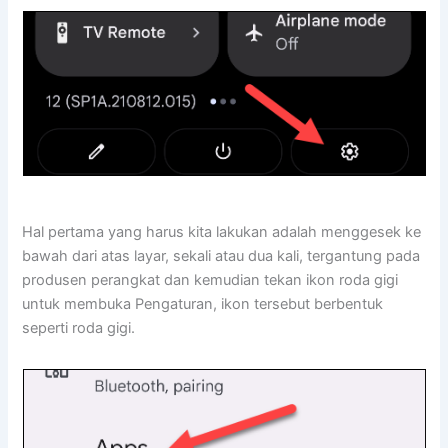
Hal pertama yang harus kita lakukan adalah menggesek ke
bawah dari atas layar, sekali atau dua kali, tergantung pada
produsen perangkat dan kemudian tekan ikon roda gigi
untuk membuka Pengaturan, ikon tersebut berbentuk
seperti roda gigi.