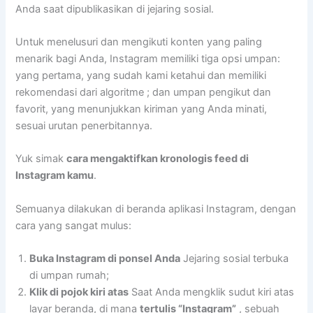
Anda saat dipublikasikan di jejaring sosial.
Untuk menelusuri dan mengikuti konten yang paling
menarik bagi Anda, Instagram memiliki tiga opsi umpan:
yang pertama, yang sudah kami ketahui dan memiliki
rekomendasi dari algoritme ; dan umpan pengikut dan
favorit, yang menunjukkan kiriman yang Anda minati,
sesuai urutan penerbitannya.
Yuk simak
cara mengaktifkan kronologis feed di
Instagram kamu
.
Semuanya dilakukan di beranda aplikasi Instagram, dengan
cara yang sangat mulus:
Buka Instagram di ponsel Anda
Jejaring sosial terbuka
di umpan rumah;
Klik di pojok kiri atas
Saat Anda mengklik sudut kiri atas
layar beranda, di mana
tertulis “Instagram”
, sebuah