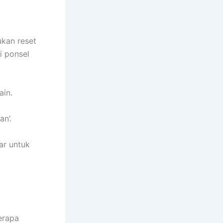
ukan reset
i ponsel
ain.
n’.
yar untuk
erapa