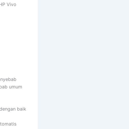
 HP Vivo
enyebab
ebab umum
 dengan baik
tomatis