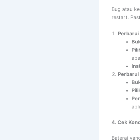
Bug atau ke
restart. Pa
Perbarui
Buk
Pil
apa
Ins
Perbarui 
Buk
Pil
Per
apl
4. Cek Kond
Baterai yan