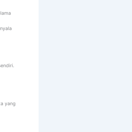
elama
enyala
endiri.
ta yang