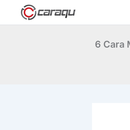
Lewati
ke
konten
6 Cara 