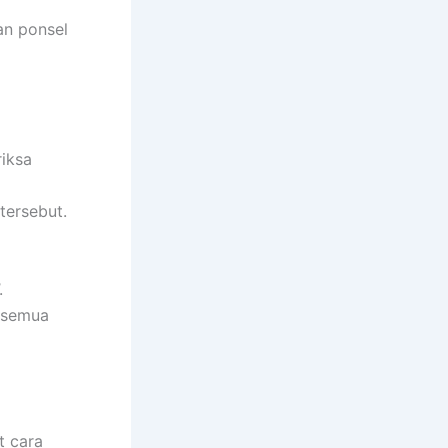
an ponsel
riksa
tersebut.
.
i semua
t cara