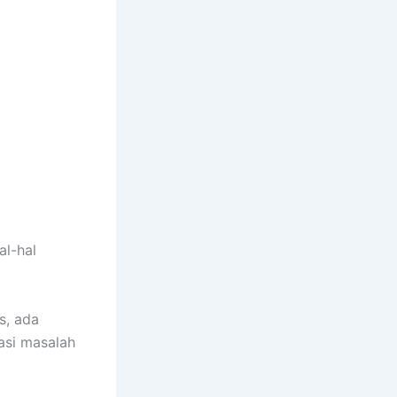
l-hal
s, ada
asi masalah