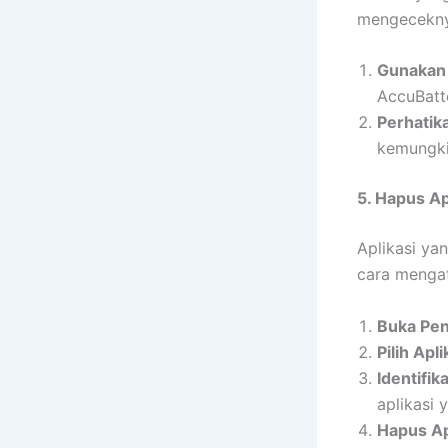
mengecekny
Gunakan 
AccuBatt
Perhatika
kemungkin
5. Hapus Ap
Aplikasi ya
cara mengat
Buka Pen
Pilih Apli
Identifik
aplikasi 
Hapus Ap