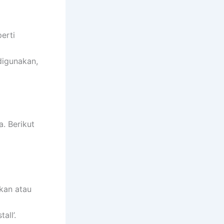
erti
digunakan,
. Berikut
kan atau
all’.