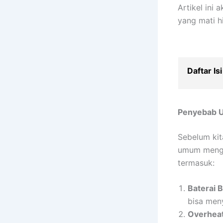
Artikel ini
yang mati hi
Daftar Isi
Penyebab U
Sebelum ki
umum menga
termasuk:
Baterai 
bisa men
Overheat