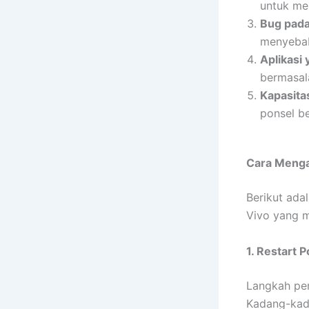
untuk men
Bug pada
menyebab
Aplikasi 
bermasal
Kapasita
ponsel be
Cara Mengat
Berikut ada
Vivo yang ma
1. Restart 
Langkah per
Kadang-kada