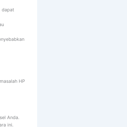
i dapat
au
menyebabkan
 masalah HP
sel Anda.
ra ini.