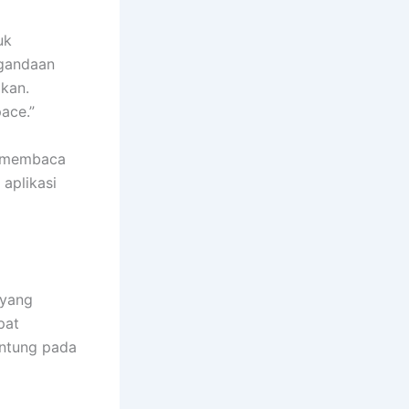
uk
ggandaan
akan.
ace.”
at membaca
aplikasi
 yang
pat
antung pada