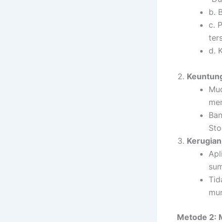
b. 
c. 
ter
d. 
Keuntun
Mud
me
Ban
Sto
Kerugian
Apl
sum
Tid
mun
Metode 2: