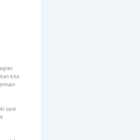
bagian
kan kita
bermain
ki opsi
ak