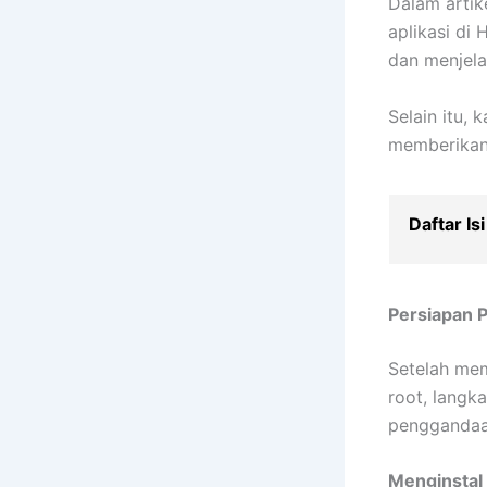
Dalam artik
aplikasi di
dan menjela
Selain itu,
memberikan 
Daftar Isi
Persiapan 
Setelah mem
root, langk
penggandaan
Menginstal