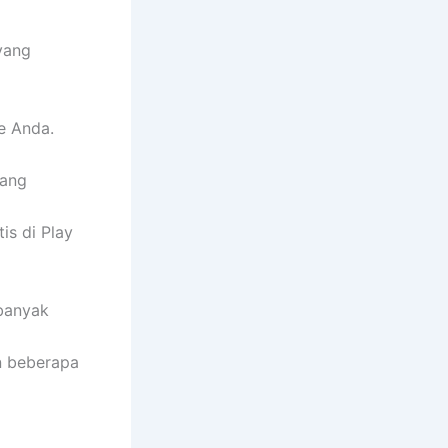
 yang
e Anda.
yang
is di Play
banyak
n beberapa