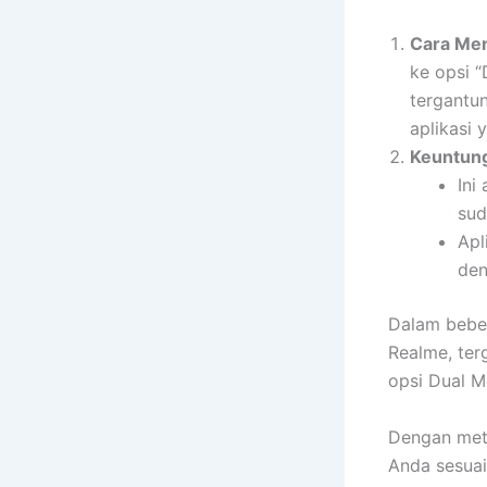
Cara Men
ke opsi 
tergantu
aplikasi 
Keuntun
Ini
sud
Apl
den
Dalam bebe
Realme, ter
opsi Dual Mo
Dengan met
Anda sesua