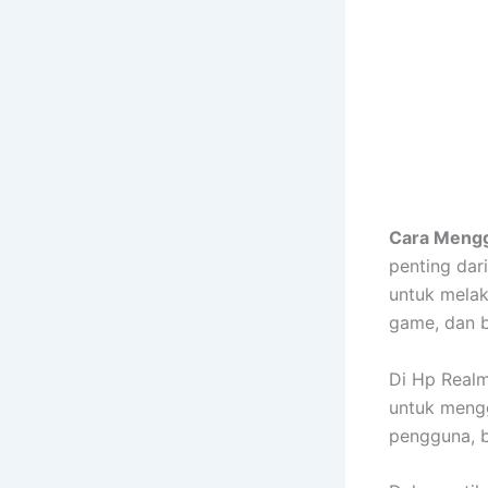
Cara Mengg
penting da
untuk melak
game, dan b
Di Hp Realm
untuk mengg
pengguna, b