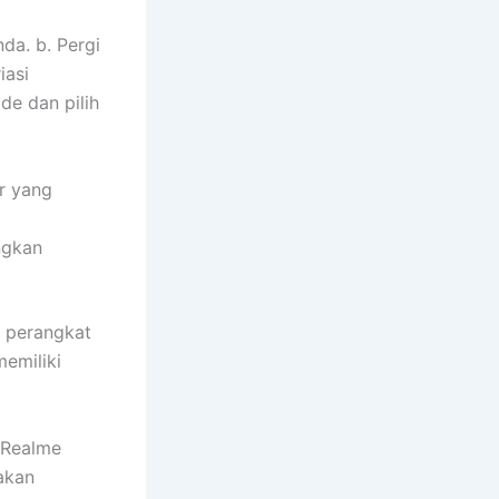
da. b. Pergi
iasi
de dan pilih
ur yang
ngkan
 perangkat
emiliki
 Realme
akan