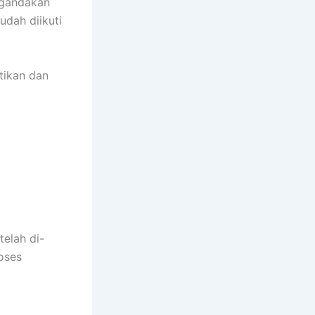
ggandakan
dah diikuti
tikan dan
elah di-
oses