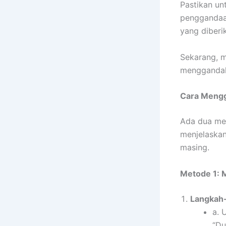
Pastikan un
penggandaan
yang diberi
Sekarang, 
menggandaka
Cara Mengg
Ada dua me
menjelaskan
masing.
Metode 1: 
Langkah-
a. 
“Du