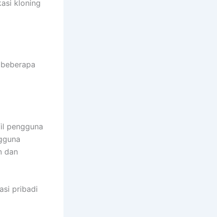
asi kloning
a beberapa
fil pengguna
ngguna
n dan
asi pribadi