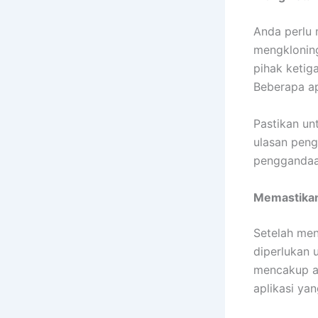
Anda perlu 
mengkloning
pihak ketig
Beberapa ap
Pastikan un
ulasan peng
penggandaa
Memastikan
Setelah men
diperlukan 
mencakup ak
aplikasi ya