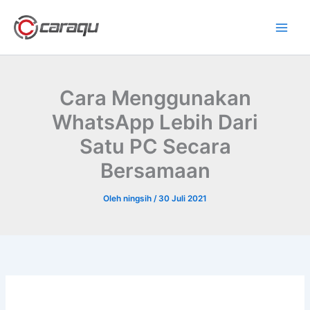
Lewati
ke
konten
Cara Menggunakan
WhatsApp Lebih Dari
Satu PC Secara
Bersamaan
Oleh
ningsih
/
30 Juli 2021