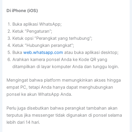
Di iPhone (iOS)
Buka aplikasi WhatsApp;
Ketuk “Pengaturan”;
Ketuk opsi “Perangkat yang terhubung”;
Ketuk “Hubungkan perangkat”;
Buka
web.whatsapp.com
atau buka aplikasi desktop;
Arahkan kamera ponsel Anda ke Kode QR yang
ditampilkan di layar komputer Anda dan tunggu login.
Mengingat bahwa platform memungkinkan akses hingga
empat PC, tetapi Anda hanya dapat menghubungkan
ponsel ke akun WhatsApp Anda.
Perlu juga disebutkan bahwa perangkat tambahan akan
terputus jika messenger tidak digunakan di ponsel selama
lebih dari 14 hari.