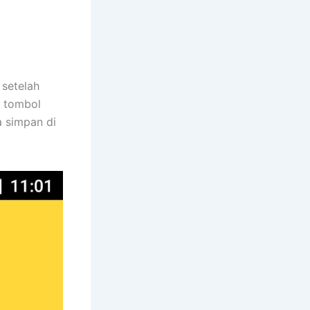
 setelah
 tombol
a simpan di