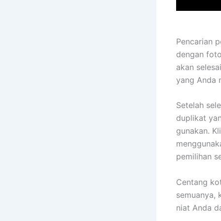
Pencarian p
dengan foto
akan selesa
yang Anda m
Setelah sel
duplikat ya
gunakan. Kl
menggunaka
pemilihan s
Centang kot
semuanya, k
niat Anda 