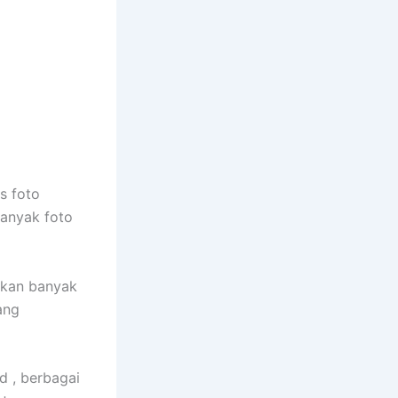
s foto
banyak foto
akan banyak
ang
d , berbagai