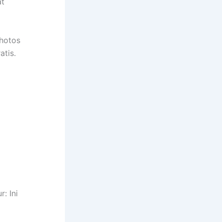
at
hotos
atis.
: Ini