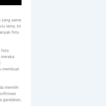
le yang sama
u lama. Ini
banyak foto
 foto
g mereka
t
au membuat
da memilih
onfirmasi
a gandakan.