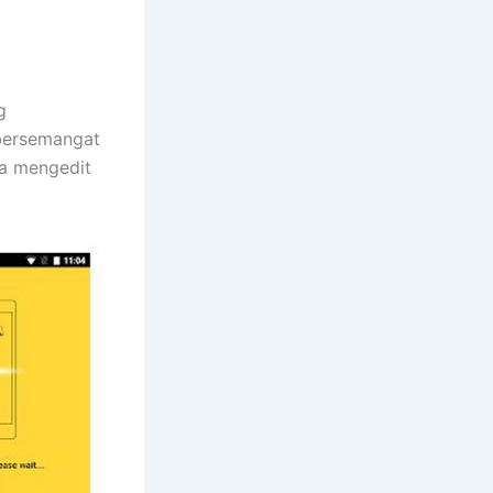
g
 bersemangat
da mengedit