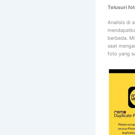
Telusuri fot
Analisis di
mendapatkan
berbeda. Mi
saat mengam
foto yang s