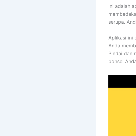
Ini adalah 
membedakann
serupa. And
Aplikasi in
Anda membu
Pindai dan 
ponsel Anda