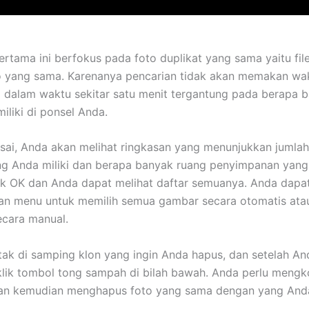
ertama ini berfokus pada foto duplikat yang sama yaitu fi
 yang sama. Karenanya pencarian tidak akan memakan wakt
i dalam waktu sekitar satu menit tergantung pada berapa 
iliki di ponsel Anda.
esai, Anda akan melihat ringkasan yang menunjukkan jumlah
ng Anda miliki dan berapa banyak ruang penyimpanan yan
ik OK dan Anda dapat melihat daftar semuanya. Anda dapa
n menu untuk memilih semua gambar secara otomatis at
ecara manual.
ak di samping klon yang ingin Anda hapus, dan setelah An
lik tombol tong sampah di bilah bawah. Anda perlu mengk
dan kemudian menghapus foto yang sama dengan yang And