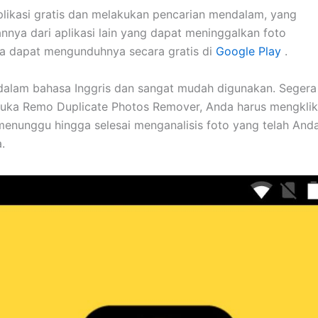
aplikasi gratis dan melakukan pencarian mendalam, yang
ya dari aplikasi lain yang dapat meninggalkan foto
a dapat mengunduhnya secara gratis di
Google Play
.
i dalam bahasa Inggris dan sangat mudah digunakan. Segera
ka Remo Duplicate Photos Remover, Anda harus mengklik
menunggu hingga selesai menganalisis foto yang telah And
.