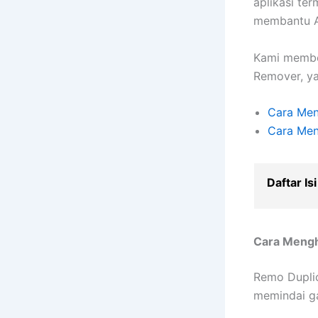
aplikasi te
membantu 
Kami membe
Remover, ya
Cara Men
Cara Men
Daftar Isi
Cara Mengh
Remo Duplic
memindai ga