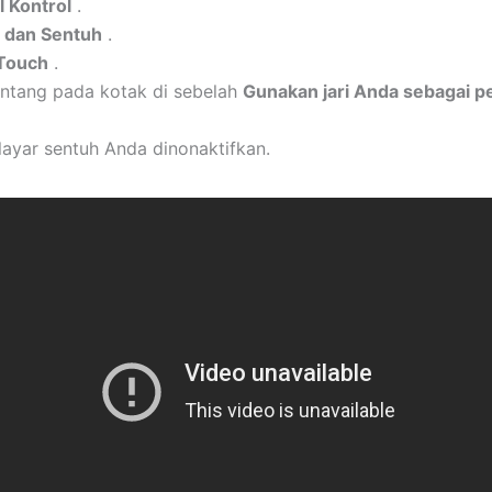
l Kontrol
.
 dan Sentuh
.
Touch
.
ntang pada kotak di sebelah
Gunakan jari Anda sebagai p
layar sentuh Anda dinonaktifkan.