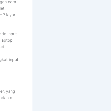
ngan cara
et,
 HP layar
ode input
 laptop
ori
kat input
er, yang
rian di