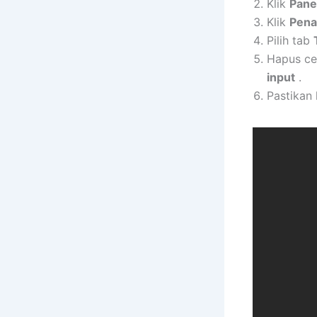
Klik
Pane
Klik
Pena
Pilih tab
Hapus ce
input
.
Pastikan 