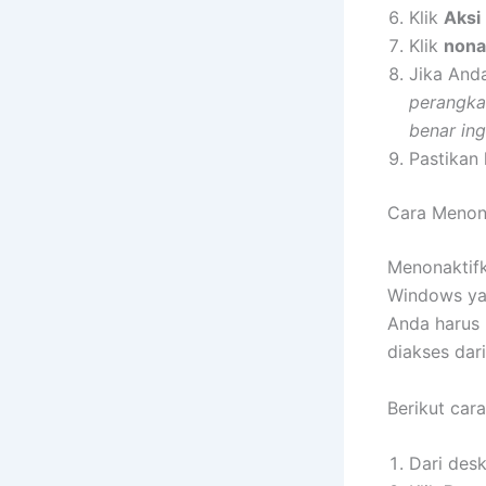
Klik
Aksi
Klik
nona
Jika And
perangka
benar in
Pastikan 
Cara Menona
Menonaktifk
Windows yan
Anda harus 
diakses dari
Berikut car
Dari des