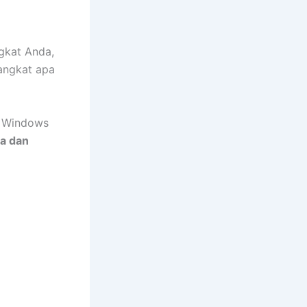
gkat Anda,
angkat apa
in Windows
a dan