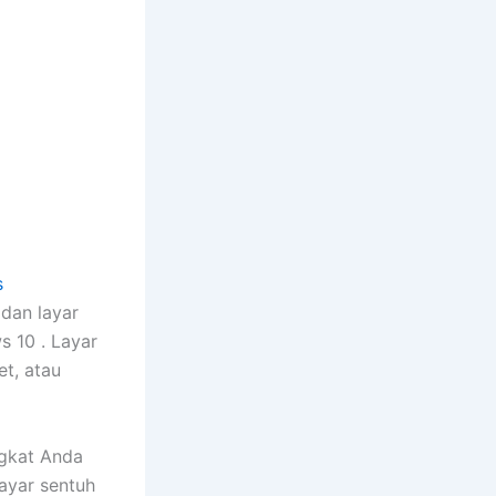
s
dan layar
s 10 . Layar
et, atau
ngkat Anda
layar sentuh