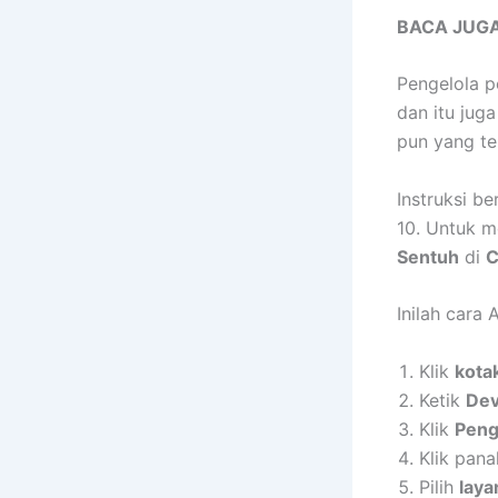
BACA JUGA
Pengelola 
dan itu jug
pun yang t
Instruksi b
10. Untuk 
Sentuh
di
C
Inilah cara
Klik
kota
Ketik
Dev
Klik
Peng
Klik pana
Pilih
laya