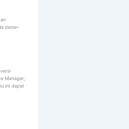
kan
da benar-
versi
ice Manager,
u ini dapat