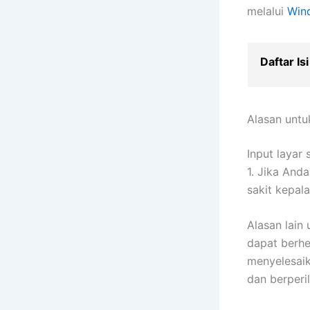
melalui
Win
Daftar Isi
Alasan unt
Input layar
1. Jika And
sakit kepal
Alasan lain
dapat berhe
menyelesaik
dan berperi