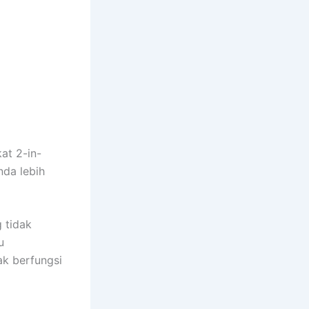
at 2-in-
nda lebih
 tidak
u
ak berfungsi