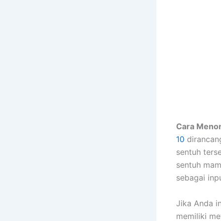
Cara Menon
10
dirancang
sentuh ters
sentuh mamp
sebagai inp
Jika Anda i
memiliki me