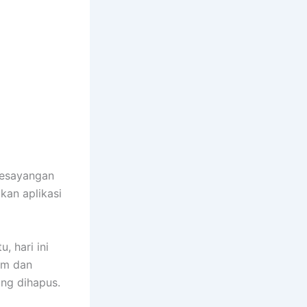
kesayangan
kan aplikasi
, hari ini
tem dan
ang dihapus.