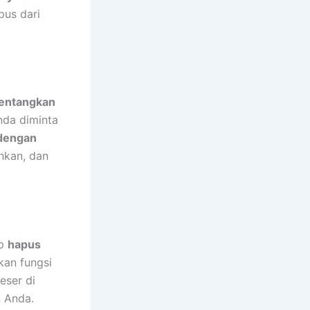
pus dari
entangkan
nda diminta
 dengan
inkan, dan
up
hapus
kan fungsi
eser di
 Anda.