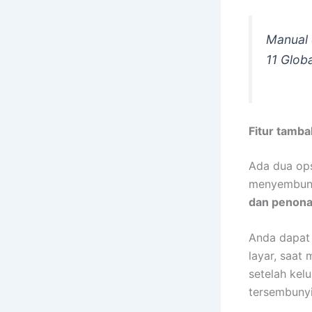
Manual 
11 Glob
Fitur tamb
Ada dua ops
menyembunyi
dan penonak
Anda dapat 
layar, saat 
setelah kelu
tersembunyi