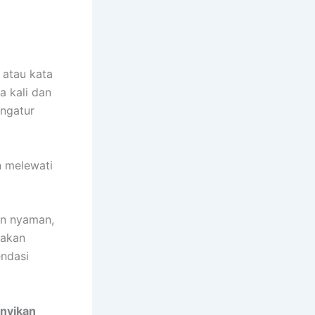
 atau kata
a kali dan
engatur
n melewati
an nyaman,
 akan
endasi
nyikan