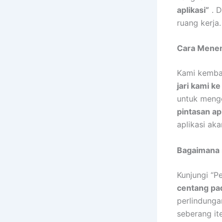
aplikasi”
. D
ruang kerja.
Cara Menem
Kami kembal
jari kami k
untuk menge
pintasan ap
aplikasi aka
Bagaimana
Kunjungi “P
centang pa
perlindunga
seberang it