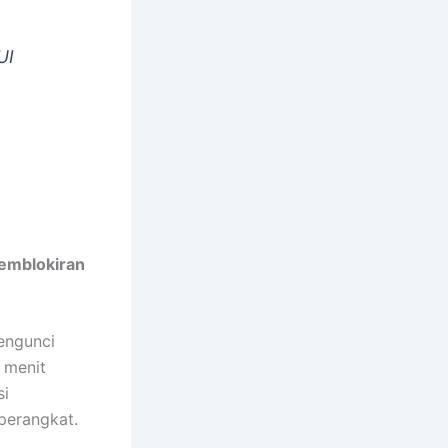
UI
emblokiran
engunci
u menit
si
perangkat.