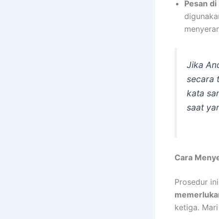
Pesan di 
digunaka
menyerang
Jika An
secara 
kata sa
saat ya
Cara Menye
Prosedur in
memerlukan
ketiga. Mari