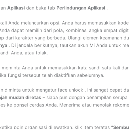
ian
Aplikasi
dan buka tab
Perlindungan Aplikasi
.
ali Anda meluncurkan opsi, Anda harus memasukkan kode
nda dapat memilih dari pola, kombinasi angka empat digit
ap dari karakter yang berbeda. Ulangi elemen keamanan du
nya
. Di jendela berikutnya, tautkan akun Mi Anda untuk m
andi Anda, atau tolak.
 meminta Anda untuk memasukkan kata sandi satu kali da
 jika fungsi tersebut telah diaktifkan sebelumnya.
n diminta untuk mengatur face unlock . Ini sangat cepat d
ajah mudah diretas
– siapa pun dengan penampilan serupa
ses ke ponsel cerdas Anda. Menerima atau menolak rekom
etika poin organisasi dilewatkan, klik item teratas
“Sembu