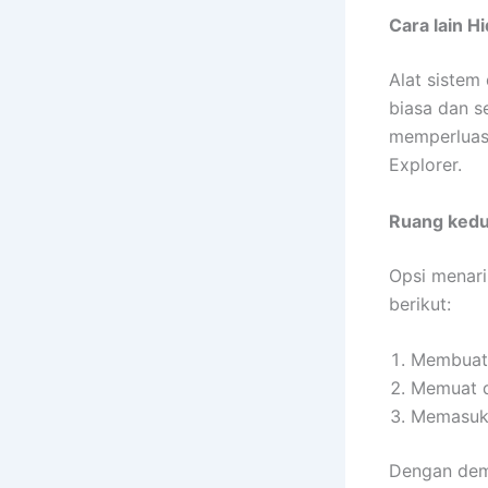
Cara lain Hi
Alat sistem
biasa dan s
memperluas
Explorer.
Ruang ked
Opsi menari
berikut:
Membuat 
Memuat di
Memasukk
Dengan dem