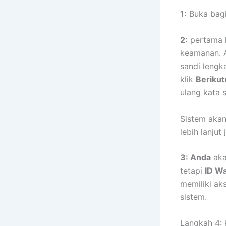
1:
Buka bag
2:
pertama k
keamanan. A
sandi lengk
klik
Berikut
ulang kata s
Sistem akan
lebih lanjut
3: Anda
aka
tetapi
ID W
memiliki ak
sistem.
Langkah 4: k