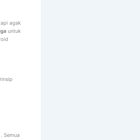
tapi agak
iga
untuk
roid
rinsip
. Semua