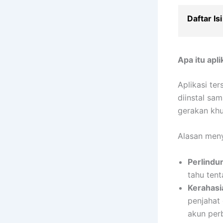
Daftar Isi
Apa itu apl
Aplikasi te
diinstal sa
gerakan kh
Alasan meny
Perlindu
tahu tent
Kerahasi
penjahat
akun per