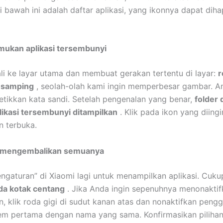
i bawah ini adalah daftar aplikasi, yang ikonnya dapat diha
ukan aplikasi tersembunyi
i ke layar utama dan membuat gerakan tertentu di layar:
r
e samping
, seolah-olah kami ingin memperbesar gambar. A
tikkan kata sandi. Setelah pengenalan yang benar,
folder
likasi tersembunyi ditampilkan
. Klik pada ikon yang diing
n terbuka.
 mengembalikan semuanya
engaturan” di Xiaomi lagi untuk menampilkan aplikasi. Cuk
da kotak centang
. Jika Anda ingin sepenuhnya menonaktif
n, klik roda gigi di sudut kanan atas dan nonaktifkan pengg
em pertama dengan nama yang sama. Konfirmasikan pilihan