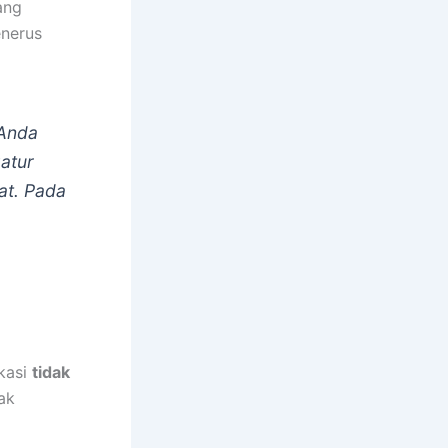
ang
enerus
 Anda
gatur
at. Pada
kasi
tidak
ak