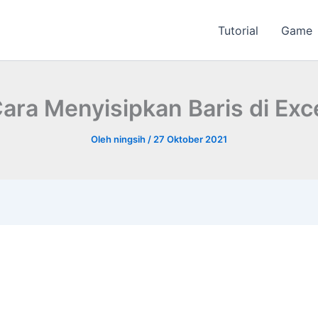
Tutorial
Game
ara Menyisipkan Baris di Exc
Oleh
ningsih
/
27 Oktober 2021