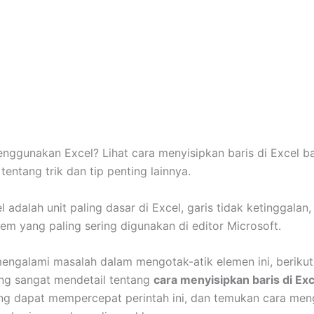
enggunakan Excel? Lihat cara menyisipkan baris di Excel ba
 tentang trik dan tip penting lainnya.
 adalah unit paling dasar di Excel, garis tidak ketinggalan
item yang paling sering digunakan di editor Microsoft.
engalami masalah dalam mengotak-atik elemen ini, berikut
ng sangat mendetail tentang
cara menyisipkan baris di Exc
ng dapat mempercepat perintah ini, dan temukan cara me