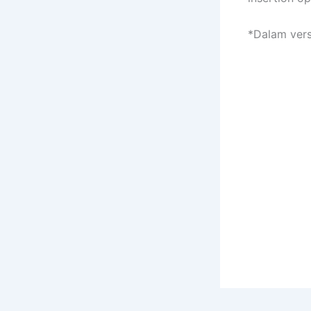
*Dalam versi