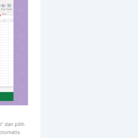
n” dan pilih
 otomatis