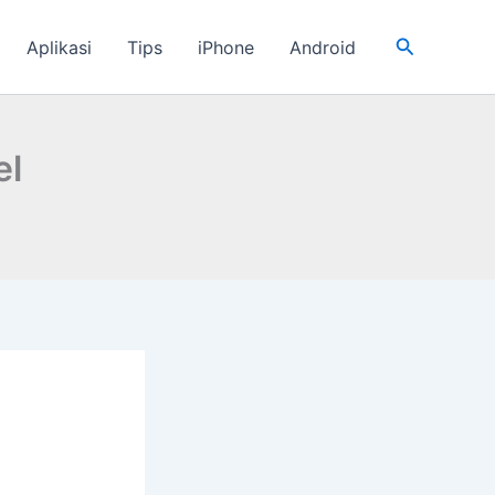
Cari
Aplikasi
Tips
iPhone
Android
el