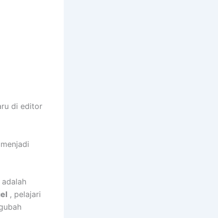
ru di editor
, menjadi
 adalah
el
, pelajari
ngubah