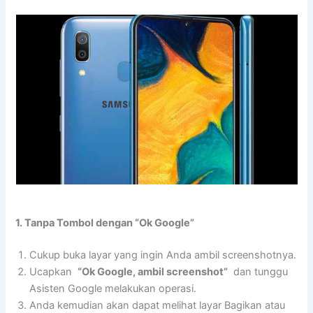
1. Tanpa Tombol dengan “Ok Google”
Cukup buka layar yang ingin Anda ambil screenshotnya.
Ucapkan
“Ok Google, ambil screenshot”
dan tunggu
Asisten Google melakukan operasi.
Anda kemudian akan dapat melihat layar Bagikan atau