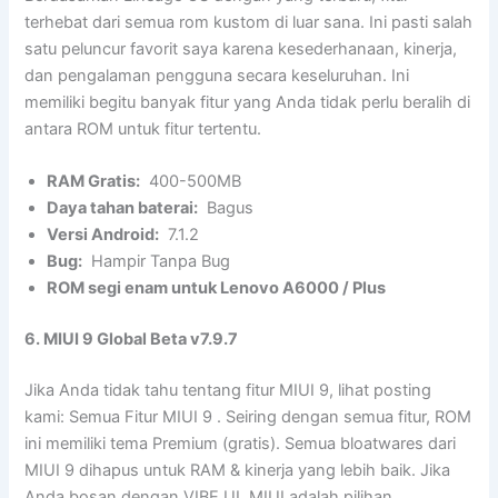
terhebat dari semua rom kustom di luar sana. Ini pasti salah
satu peluncur favorit saya karena kesederhanaan, kinerja,
dan pengalaman pengguna secara keseluruhan. Ini
memiliki begitu banyak fitur yang Anda tidak perlu beralih di
antara ROM untuk fitur tertentu.
RAM Gratis:
400-500MB
Daya tahan baterai:
Bagus
Versi Android:
7.1.2
Bug:
Hampir Tanpa Bug
ROM segi enam untuk Lenovo A6000 / Plus
6. MIUI 9 Global Beta v7.9.7
Jika Anda tidak tahu tentang fitur MIUI 9, lihat posting
kami: Semua Fitur MIUI 9 . Seiring dengan semua fitur, ROM
ini memiliki tema Premium (gratis). Semua bloatwares dari
MIUI 9 dihapus untuk RAM & kinerja yang lebih baik. Jika
Anda bosan dengan VIBE UI, MIUI adalah pilihan