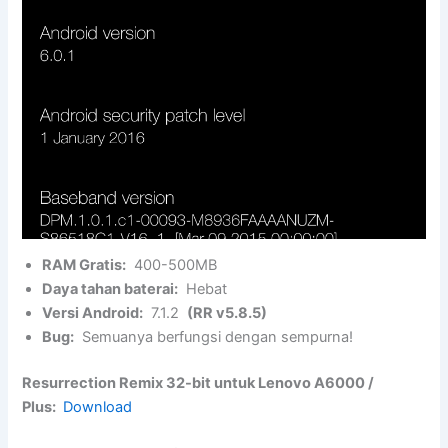
RAM Gratis:
400-500MB
Daya tahan baterai:
Hebat
Versi Android:
7.1.2
(RR v5.8.5)
Bug:
Semuanya berfungsi dengan sempurna!
Resurrection Remix 32-bit untuk Lenovo A6000 /
Plus:
Download