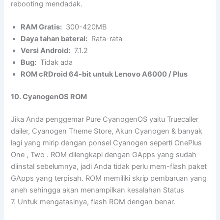
rebooting mendadak.
RAM Gratis:
300-420MB
Daya tahan baterai:
Rata-rata
Versi Android:
7.1.2
Bug:
Tidak ada
ROM cRDroid 64-bit untuk Lenovo A6000 / Plus
10. CyanogenOS ROM
Jika Anda penggemar Pure CyanogenOS yaitu Truecaller
dailer, Cyanogen Theme Store, Akun Cyanogen & banyak
lagi yang mirip dengan ponsel Cyanogen seperti OnePlus
One , Two . ROM dilengkapi dengan GApps yang sudah
diinstal sebelumnya, jadi Anda tidak perlu mem-flash paket
GApps yang terpisah. ROM memiliki skrip pembaruan yang
aneh sehingga akan menampilkan kesalahan Status
7. Untuk mengatasinya, flash ROM dengan benar.