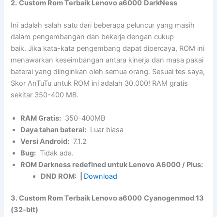
2.
Custom Rom Terbaik Lenovo a6000
DarkNess
Ini adalah salah satu dari beberapa peluncur yang masih
dalam pengembangan dan bekerja dengan cukup
baik. Jika kata-kata pengembang dapat dipercaya, ROM ini
menawarkan keseimbangan antara kinerja dan masa pakai
baterai yang diinginkan oleh semua orang. Sesuai tes saya,
Skor AnTuTu untuk ROM ini adalah 30.000! RAM gratis
sekitar 350-400 MB.
RAM Gratis:
350-400MB
Daya tahan baterai:
Luar biasa
Versi Android:
7.1.2
Bug:
Tidak ada.
ROM Darkness redefined untuk Lenovo A6000 / Plus:
DND ROM:
|
Download
3. Custom Rom Terbaik Lenovo a6000
Cyanogenmod 13
(32-bit)