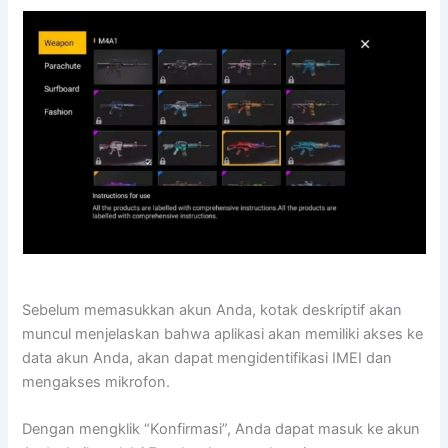
Sebelum memasukkan akun Anda, kotak deskriptif akan
muncul menjelaskan bahwa aplikasi akan memiliki akses ke
data akun Anda, akan dapat mengidentifikasi IMEI dan
mengakses mikrofon.
Dengan mengklik “Konfirmasi”, Anda dapat masuk ke akun