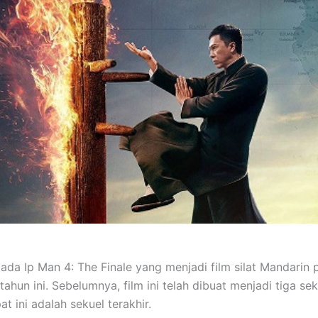
 ada Ip Man 4: The Finale yang menjadi film silat Mandarin 
tahun ini. Sebelumnya, film ini telah dibuat menjadi tiga se
t ini adalah sekuel terakhir.