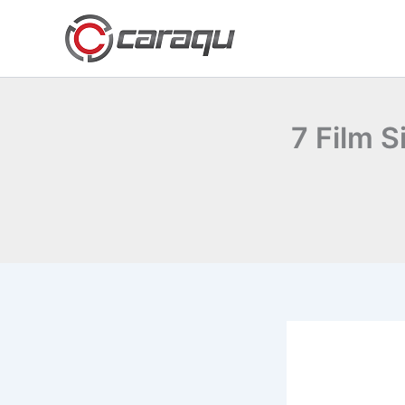
Lewati
ke
konten
7 Film S