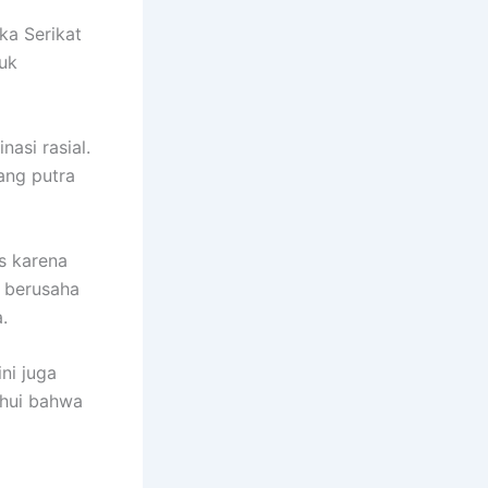
ka Serikat
tuk
asi rasial.
ang putra
s karena
n berusaha
a.
ini juga
ahui bahwa