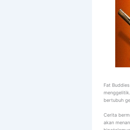
Fat Buddie
menggelitik
bertubuh ge
Cerita berm
akan menang