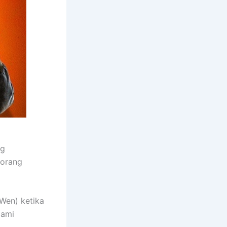
ng
 orang
Wen) ketika
lami