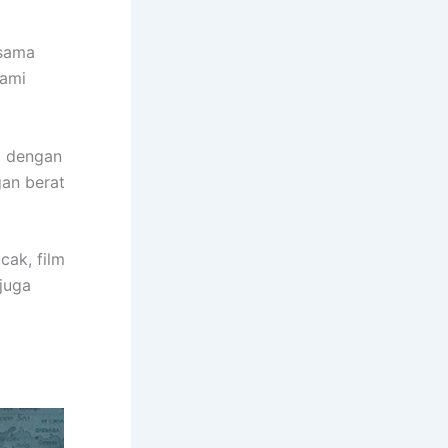
 sama
lami
i dengan
an berat
cak, film
 juga