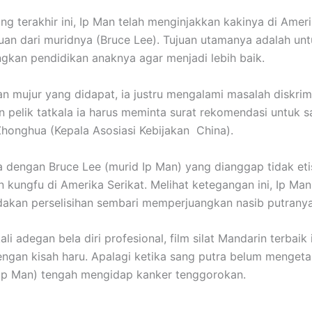
ng terakhir ini, Ip Man telah menginjakkan kakinya di Ameri
uan dari muridnya (Bruce Lee). Tujuan utamanya adalah un
kan pendidikan anaknya agar menjadi lebih baik.
 mujur yang didapat, ia justru mengalami masalah diskrimin
n pelik tatkala ia harus meminta surat rekomendasi untuk s
honghua (Kepala Asosiasi Kebijakan China).
dengan Bruce Lee (murid Ip Man) yang dianggap tidak eti
 kungfu di Amerika Serikat. Melihat ketegangan ini, Ip Ma
akan perselisihan sembari memperjuangkan nasib putrany
ali adegan bela diri profesional, film silat Mandarin terbaik 
ngan kisah haru. Apalagi ketika sang putra belum menget
Ip Man) tengah mengidap kanker tenggorokan.