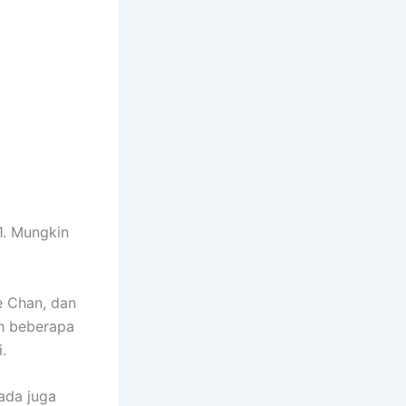
1. Mungkin
e Chan, dan
an beberapa
i.
 ada juga