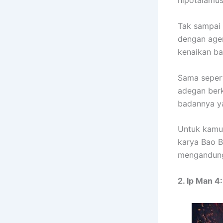
hipotalamu
Tak sampai 
dengan agen
kenaikan ba
Sama seper
adegan berk
badannya y
Untuk kamu 
karya Bao Be
mengandung
2. Ip Man 4