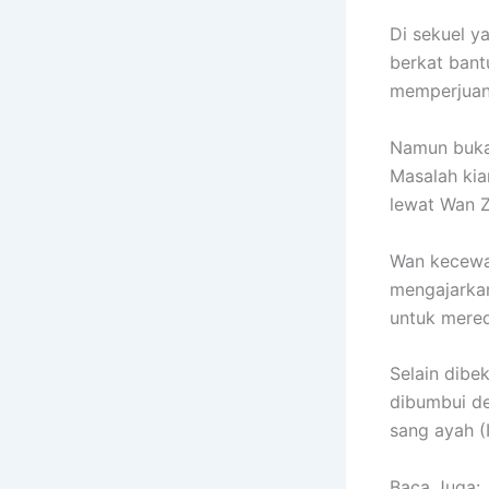
Di sekuel ya
berkat bant
memperjuang
Namun bukan
Masalah kia
lewat Wan Z
Wan kecewa 
mengajarkan
untuk mered
Selain dibek
dibumbui de
sang ayah (
Baca Juga: