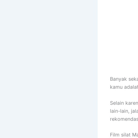
Banyak seka
kamu adalah
Selain kare
lain-lain, j
rekomendasi
Film silat 