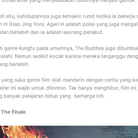
s intrakranial yang menyebabkan tubuhnya menjadi gemuk.
di situ, kehidupannya juga semakin rumit ketika ia bekerja
 H (Hao Jing Yon). Agen H adalah polisi yang juga menga
dan berlebih dan ia adalah seorang penakut.
ti genre kungfu pada umumnya, The Buddies juga dibumbu
elahi. Namun sedikit kocak karena mereka terganggu deng
ang berlebih.
yang suka genre film silat mandarin dengan cerita yang ko
i’er ini wajib untuk ditonton. Tak hanya menghibur, film ini
 banyak pelajaran hidup yang berharga loh.
: The Finale