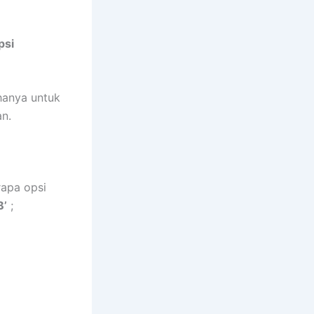
psi
hanya untuk
n.
apa opsi
B’
;