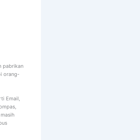
h pabrikan
i orang-
ti Email,
Kompas,
a masih
pus