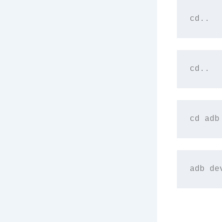
cd..
cd..
cd adb
adb de