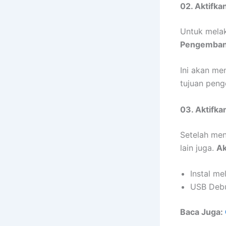
02. Aktifk
Untuk mela
Pengembang
Ini akan me
tujuan peng
03. Aktifka
Setelah me
lain juga.
Ak
Instal me
USB Debu
Baca Juga: