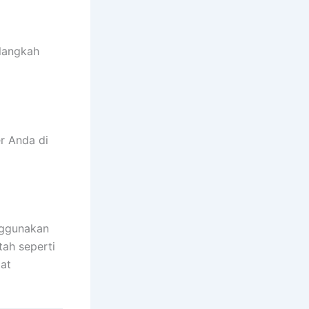
 langkah
 Anda di
nggunakan
ah seperti
at