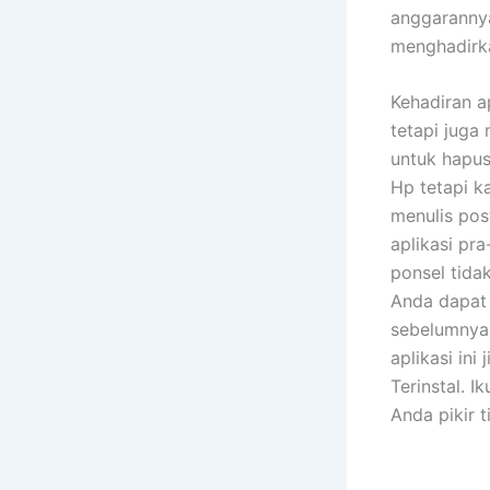
anggarannya
menghadirka
Kehadiran a
tetapi juga
untuk hapus
Hp tetapi k
menulis pos
aplikasi pr
ponsel tida
Anda dapat 
sebelumnya 
aplikasi in
Terinstal. I
Anda pikir 