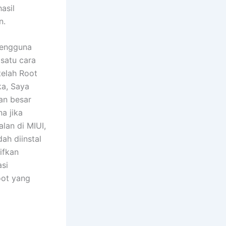
asil
n.
pengguna
satu cara
telah Root
ka, Saya
an besar
a jika
lan di MIUI,
ah diinstal
ifkan
asi
Root yang