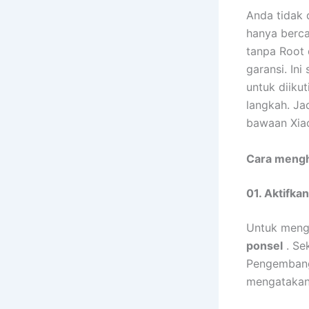
Anda tidak 
hanya berc
tanpa Root 
garansi. In
untuk diiku
langkah. Jad
bawaan Xia
Cara mengh
01. Aktifk
Untuk meng
ponsel
. Se
Pengembang
mengataka