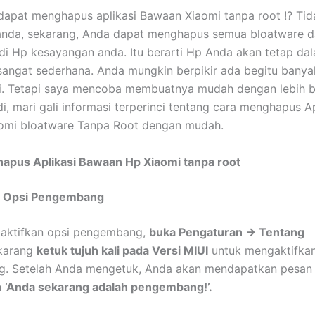
dapat menghapus aplikasi Bawaan Xiaomi tanpa root !? Tid
anda, sekarang, Anda dapat menghapus semua bloatware da
di Hp kesayangan anda. Itu berarti Hp Anda akan tetap da
i sangat sederhana. Anda mungkin berpikir ada begitu bany
ti. Tetapi saya mencoba membuatnya mudah dengan lebih 
i, mari gali informasi terperinci tentang cara menghapus Ap
omi bloatware Tanpa Root dengan mudah.
apus Aplikasi Bawaan Hp Xiaomi tanpa root
an Opsi Pengembang
aktifkan opsi pengembang,
buka Pengaturan -> Tentang
karang
ketuk tujuh kali pada Versi MIUI
untuk mengaktifkan
. Setelah Anda mengetuk, Anda akan mendapatkan pesan
n
‘Anda sekarang adalah pengembang!’.