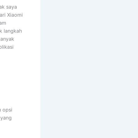
ak saya
ri Xiaomi
lam
ak langkah
banyak
likasi
 opsi
 yang