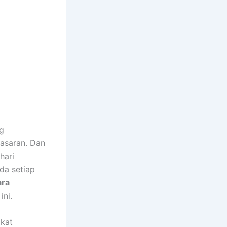
g
pasaran. Dan
hari
da setiap
ara
ini.
gkat