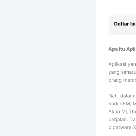
Daftar Isi
Apa itu Apl
Aplikasi ya
yang sehar
orang membe
Nah, dalam 
Radio FM, M
Akun Mi, Dau
berjalan. D
bloatware X