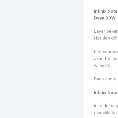
Infinix Not
Daya 33W
Layar beker
Hz) dan didu
Kedua ponse
akan tersed
wilayah).
Baca Juga:
Infinix Note
Ini didukun
memiliki du