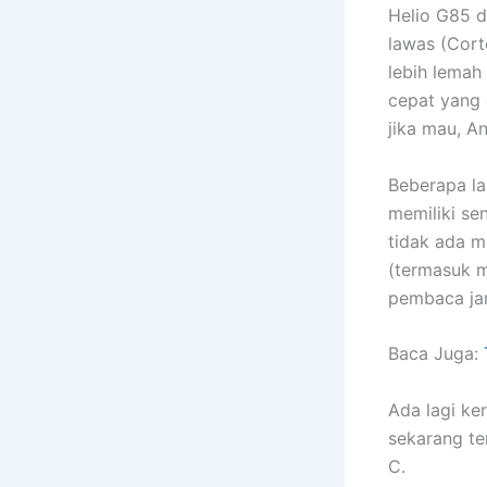
Helio G85 d
lawas (Cor
lebih lemah
cepat yang 
jika mau, A
Beberapa la
memiliki se
tidak ada m
(termasuk m
pembaca jar
Baca Juga:
Ada lagi ke
sekarang te
C.