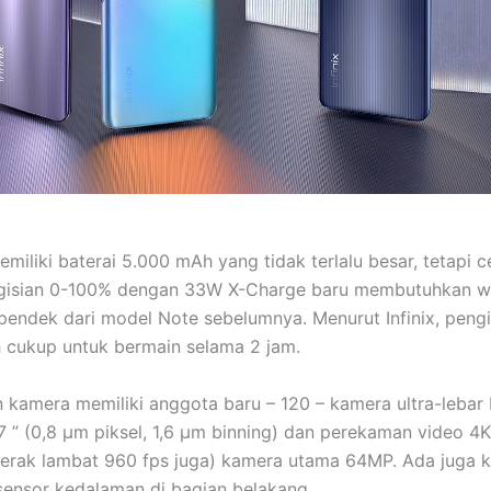
emiliki baterai 5.000 mAh yang tidak terlalu besar, tetapi ce
ngisian 0-100% dengan 33W X-Charge baru membutuhkan w
 pendek dari model Note sebelumnya. Menurut Infinix, peng
 cukup untuk bermain selama 2 jam.
kamera memiliki anggota baru – 120 – kamera ultra-lebar
1,7 ” (0,8 µm piksel, 1,6 µm binning) dan perekaman video 4
erak lambat 960 fps juga) kamera utama 64MP. Ada juga 
ensor kedalaman di bagian belakang.