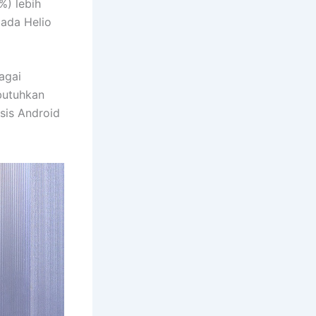
) lebih
pada Helio
agai
butuhkan
asis Android