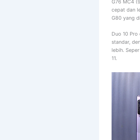
G76 MC4 (9
cepat dan l
G80 yang di
Duo 10 Pro 
standar, de
lebih. Seper
11.