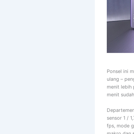
Ponsel ini m
ulang – pe
menit lebih
menit sudah
Departemen 
sensor 1 / 
fps, mode g
makro dan s