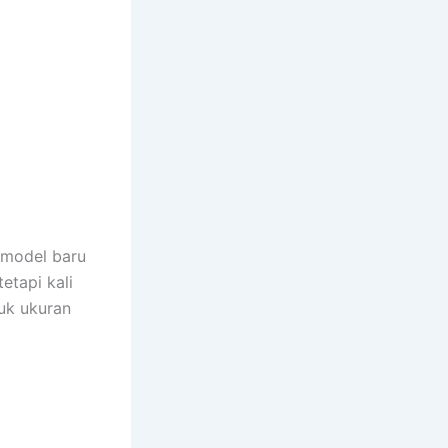
a model baru
etapi kali
tuk ukuran