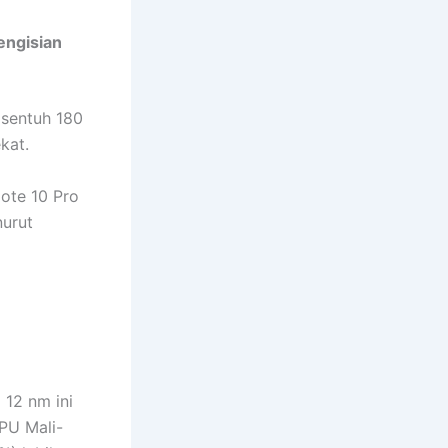
engisian
 sentuh 180
kat.
ote 10 Pro
nurut
 12 nm ini
PU Mali-