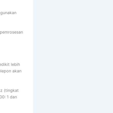
ggunakan
n pemrosesan
dikit lebih
telepon akan
z (tingkat
00: 1 dan