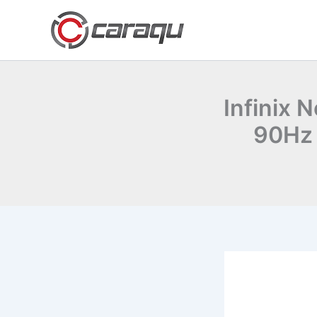
Lewati
ke
konten
Infinix 
90Hz 