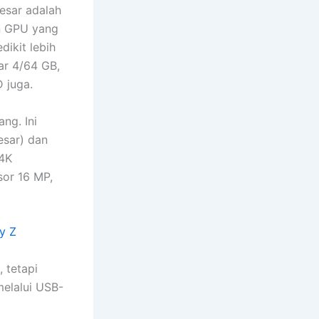
besar adalah
n GPU yang
dikit lebih
ar 4/64 GB,
 juga.
ng. Ini
esar) dan
 4K
sor 16 MP,
y Z
 tetapi
melalui USB-