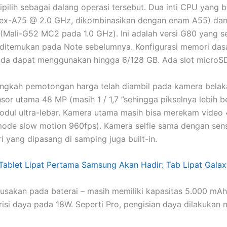
ipilih sebagai dalang operasi tersebut. Dua inti CPU yang 
tex-A75 @ 2.0 GHz, dikombinasikan dengan enam A55) da
 (Mali-G52 MC2 pada 1.0 GHz). Ini adalah versi G80 yang se
ditemukan pada Note sebelumnya. Konfigurasi memori das
nda dapat menggunakan hingga 6/128 GB. Ada slot microSD
ngkah pemotongan harga telah diambil pada kamera belaka
nsor utama 48 MP (masih 1 / 1,7 ”sehingga pikselnya lebih b
odul ultra-lebar. Kamera utama masih bisa merekam video
ode slow motion 960fps). Kamera selfie sama dengan sen
i yang dipasang di samping juga built-in.
Tablet Lipat Pertama Samsung Akan Hadir: Tab Lipat Galax
rusakan pada baterai – masih memiliki kapasitas 5.000 mAh,
risi daya pada 18W. Seperti Pro, pengisian daya dilakukan 