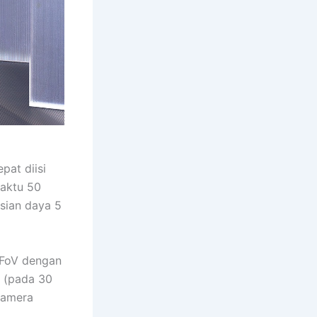
pat diisi
aktu 50
isian daya 5
 FoV dengan
K (pada 30
kamera