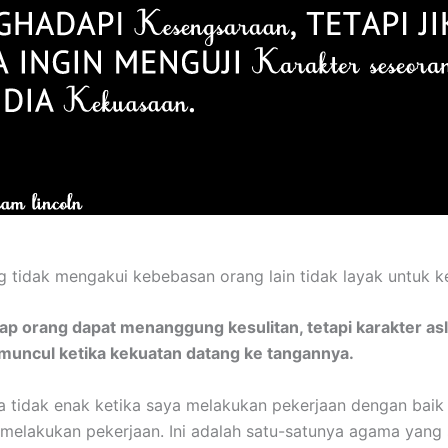
 tidak mengakui kebebasan orang lain tidak layak untuk 
ap orang dapat menanggung kesulitan, tetapi karakter asl
muncul ketika kekuatan datang ke tangannya.
 tidak enak ketika saya melakukan pekerjaan dengan baik
 melakukan pekerjaan. Ini adalah satu-satunya agama yang