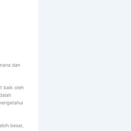
imana dan
t baik oleh
dalah
mengetahui
ebih besar,