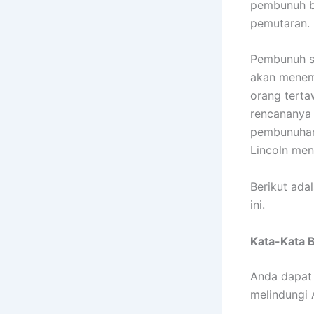
pembunuh ba
pemutaran. 
Pembunuh s
akan menemb
orang terta
rencananya 
pembunuhan 
Lincoln men
Berikut ada
ini.
Kata-Kata B
Anda dapat 
melindungi 