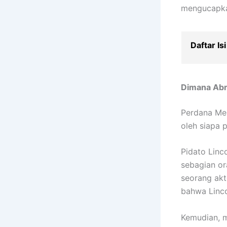
mengucapkan
Daftar Isi
Dimana Ab
Perdana Men
oleh siapa 
Pidato Linco
sebagian or
seorang akt
bahwa Linco
Kemudian, m