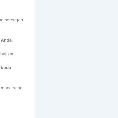
dan setengah
 Anda.
bajikan.
erbeda
u mana yang