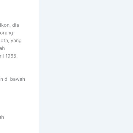
kon, dia
 orang-
ooth, yang
lah
il 1965,
an di bawah
ah