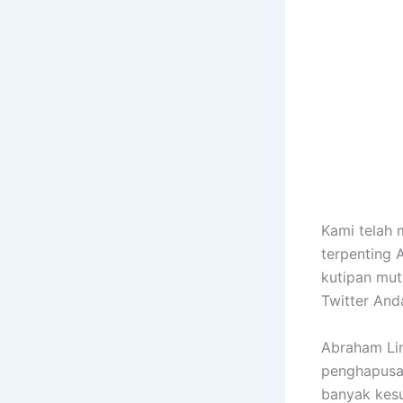
Kami telah 
terpenting
kutipan mut
Twitter And
Abraham Li
penghapusan
banyak kesu