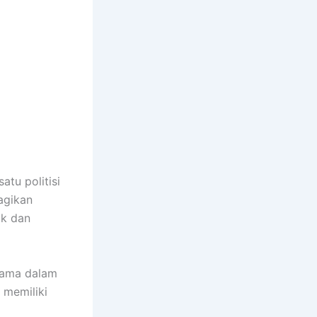
atu politisi
agikan
ok dan
tama dalam
 memiliki