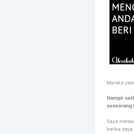
Mereka yang
Hampir seti
seseorang 
Saya merasa
ketika saya