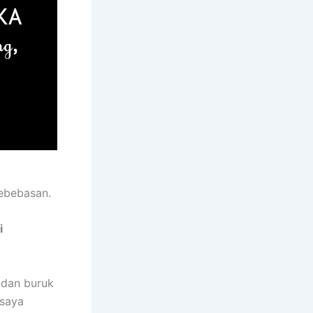
kebebasan.
i
 dan buruk
 saya