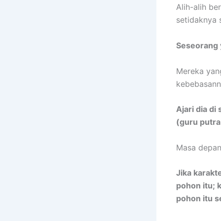
Alih-alih b
setidaknya 
Seseorang y
Mereka yang
kebebasanny
Ajari dia d
(guru putr
Masa depan 
Jika karak
pohon itu; 
pohon itu s