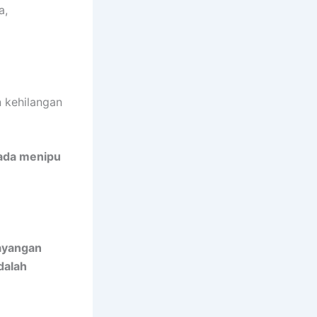
a,
 kehilangan
pada menipu
bayangan
dalah