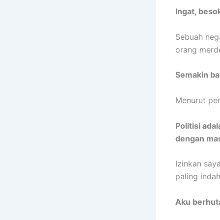
Ingat, beso
Sebuah nega
orang merd
Semakin ba
Menurut pen
Politisi ad
dengan mas
Izinkan say
paling inda
Aku berhut