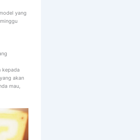
model yang
 minggu
ang
n kepada
 yang akan
nda mau,