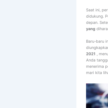
Saat ini, p
didukung. P
depan. Sete
yang
dihar
Baru-baru i
diungkapkan
2021
, menu
Anda tangg
menerima pe
mari kita li