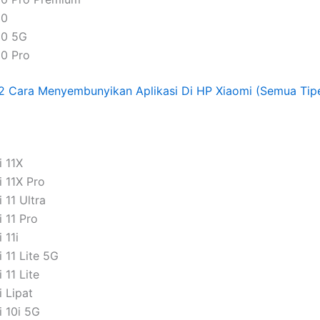
30
30 5G
0 Pro
2 Cara Menyembunyikan Aplikasi Di HP Xiaomi (Semua Tip
i 11X
 11X Pro
 11 Ultra
 11 Pro
 11i
 11 Lite 5G
 11 Lite
 Lipat
i 10i 5G