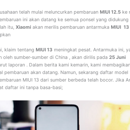
erusahaan telah mulai meluncurkan pembaruan
MIUI 12.5
ke 
embaruan ini akan datang ke semua ponsel yang didukung
lah itu,
Xiaomi
akan merilis pembaruan antarmuka
MIUI
13
apkan
ni, klaim tentang
MIUI 13
meningkat pesat. Antarmuka ini, y
 oleh sumber-sumber di China , akan dirilis pada
25 Juni
rut laporan . Dalam berita kami kemarin, kami membagika
al pembaruan akan datang. Namun, sekarang daftar model
mbaruan MIUI 13 dari sumber berbeda telah bocor. Jika A
hat daftar ini tanpa basa-basi;