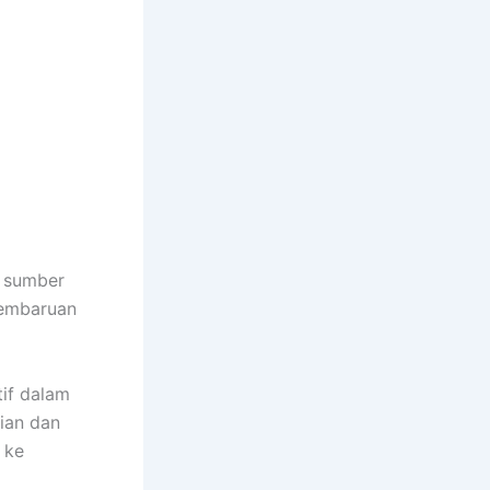
 sumber
embaruan
tif dalam
rian dan
 ke