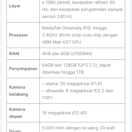
x 1080 piksel), kecepatan refresh 90
Layar
Hz, dan kecepatan pengambilan sampel
sentuh 240 Hz
MediaTek Dimensity 810: hingga
Prosesor
2.4GHz (6nm) octa-core chip dengan
ARM Mali-G57 GPU
RAM
4GB dan 6GB (LPDDR4X)
64GB dan 128GB (UFS 2.2), dapat
Penyimpanan
diperluas hingga 1TB
– utama: 50 megapiksel (f/1.8)
Kamera
– ultrawide: 8 megapiksel (f/2.2 dan
belakang
119º)
Kamera
16 megapiksel (f/2.45)
depan
5.000 mAh dengan isi ulang 33 watt
Drum