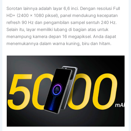
Sorotan lainnya adalah layar 6,6 inci. Dengan resolusi Full
HD+ (2400 x 1080 piksel), panel mendukung kecepatan
refresh 90 Hz dan pengambilan sampel sentuh 240 Hz.
Selain itu, layar memiliki lubang di bagian atas untuk
menampung kamera depan 16 megapiksel. Anda dapat
menemukannya dalam warna kuning, biru dan hitam.