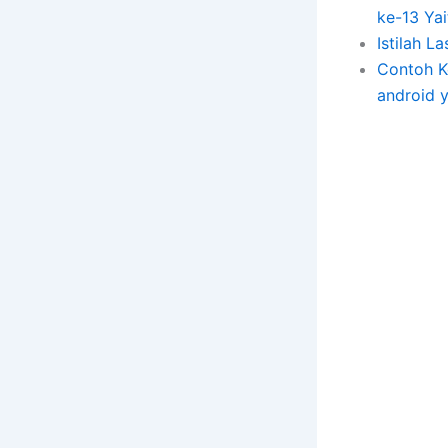
ke-13 Ya
Istilah L
Contoh K
android y