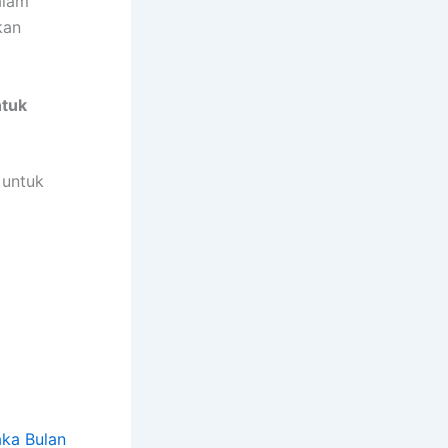
alam
kan
ntuk
 untuk
aka Bulan