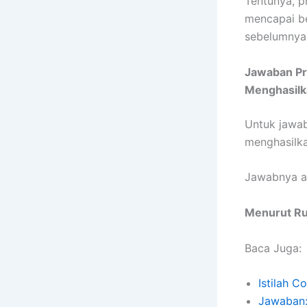
Tentunya, p
mencapai be
sebelumnya
Jawaban Pr
Menghasilka
Untuk jawab
menghasilka
Jawabnya a
Menurut Ru
Baca Juga:
Istilah 
Jawaban: