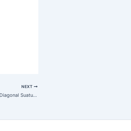
NEXT
Ukuran Diagonal-Diagonal Suatu Belah Ketupat Yang Memiliki Luas 672 cm2 Adalah