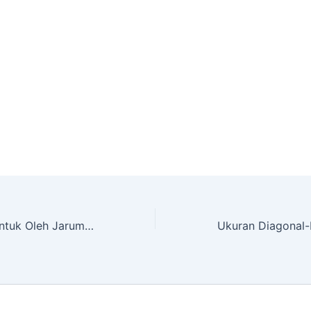
Sudut Yang Dibentuk Oleh Jarum Jam Yang Menunjukkan Pukul 18.00 Adalah