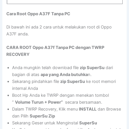
Cara Root Oppo A37F Tanpa PC
Di bawah ini ada 2 cara untuk melakukan root di Oppo
A37F anda.
CARA ROOT Oppo A37f Tanpa PC dengan TWRP
RECOVERY
Anda mungkin telah download file
zip SuperSu
dari
bagian di atas
apa yang Anda butuhka
n.
Sekarang pindahkan file
zip SuperSu
ke root memori
internal Anda
Boot Hp Anda ke TWRP dengan menekan tombol
”
Volume Turun + Power”
secara bersamaan.
Dalam TWRP Recovery, Klik menu
INSTALL
dan Browse
dan Pilih
SuperSu Zip
Sekarang Geser untuk Menginstal
SuperSu