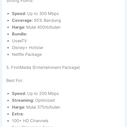
Strong Points:
Speed:
Up to 300 Mbps
Coverage:
95% Bandung
Harga:
Mulai 400rb/bulan
Bundle:
UseeTV
Disney+ Hotstar
Netflix Package
5. FirstMedia (Entertainment Package)
Best For:
Speed:
Up to 200 Mbps
Streaming:
Optimized
Harga:
Mulai 375rb/bulan
Extra:
100+ HD Channels