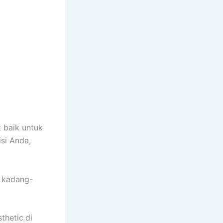
t baik untuk
si Anda,
n kadang-
sthetic
di