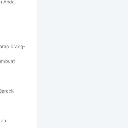
n Anda.
harap orang-
membuat
.
 Barack
tau