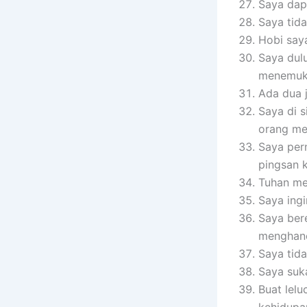
Saya dap
Saya tida
Hobi say
Saya dulu
menemuka
Ada dua j
Saya di s
orang me
Saya per
pingsan k
Tuhan me
Saya ingi
Saya ber
menghan
Saya tida
Saya suka
Buat lelu