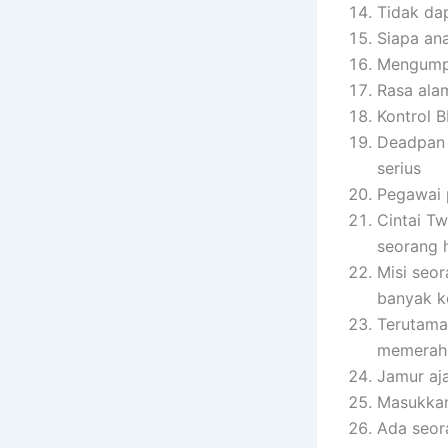
Tidak da
Siapa an
Mengumpu
Rasa alami
Kontrol 
Deadpan 
serius
Pegawai 
Cintai Tw
seorang 
Misi seo
banyak k
Terutama
memerahn
Jamur aja
Masukkan 
Ada seor