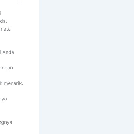
i
da.
 mata
i Anda
tampan
h menarik.
aya
ngnya