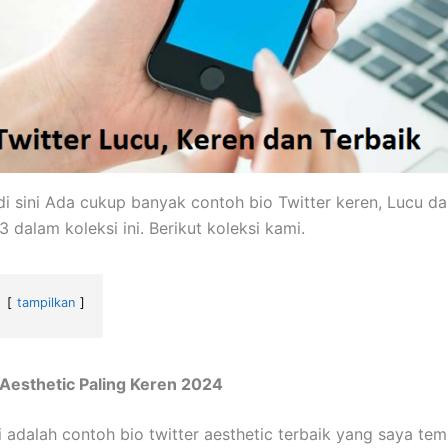
i sini Ada cukup banyak contoh bio Twitter keren, Lucu da
 dalam koleksi ini. Berikut koleksi kami.
tampilkan
 Aesthetic Paling Keren 2024
i adalah contoh bio twitter aesthetic terbaik yang saya te