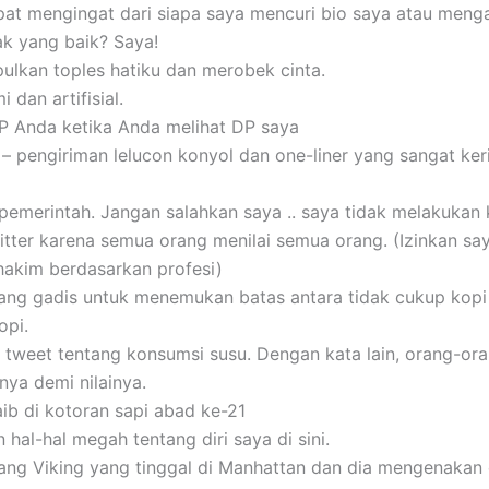
pat mengingat dari siapa saya mencuri bio saya atau meng
ak yang baik? Saya!
lkan toples hatiku dan merobek cinta.
 dan artifisial.
BP Anda ketika Anda melihat DP saya
– pengiriman lelucon konyol dan one-liner yang sangat ker
pemerintah. Jangan salahkan saya .. saya tidak melakukan 
itter karena semua orang menilai semua orang. (Izinkan sa
hakim berdasarkan profesi)
rang gadis untuk menemukan batas antara tidak cukup kopi 
opi.
 tweet tentang konsumsi susu. Dengan kata lain, orang-or
ya demi nilainya.
ib di kotoran sapi abad ke-21
hal-hal megah tentang diri saya di sini.
ang Viking yang tinggal di Manhattan dan dia mengenakan 