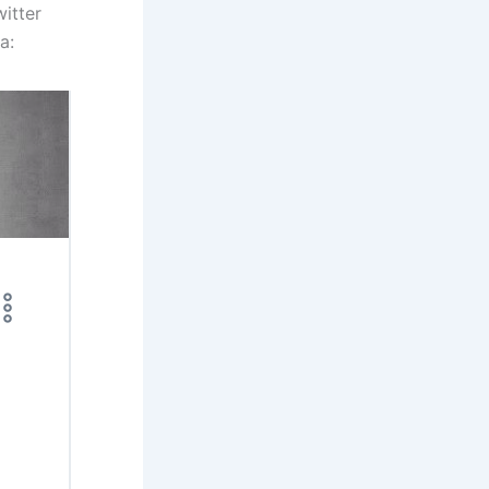
witter
a: