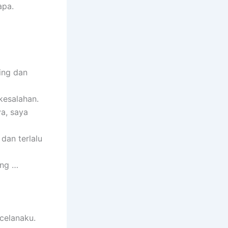
apa.
ing dan
kesalahan.
ya, saya
dan terlalu
ang …
celanaku.