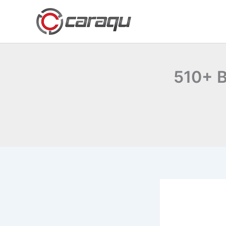
Lewati
ke
konten
510+ B