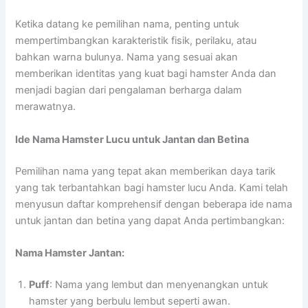
Ketika datang ke pemilihan nama, penting untuk
mempertimbangkan karakteristik fisik, perilaku, atau
bahkan warna bulunya. Nama yang sesuai akan
memberikan identitas yang kuat bagi hamster Anda dan
menjadi bagian dari pengalaman berharga dalam
merawatnya.
Ide Nama Hamster Lucu untuk Jantan dan Betina
Pemilihan nama yang tepat akan memberikan daya tarik
yang tak terbantahkan bagi hamster lucu Anda. Kami telah
menyusun daftar komprehensif dengan beberapa ide nama
untuk jantan dan betina yang dapat Anda pertimbangkan:
Nama Hamster Jantan:
Puff
: Nama yang lembut dan menyenangkan untuk
hamster yang berbulu lembut seperti awan.