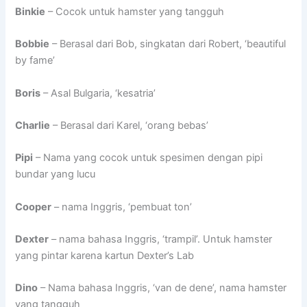
Binkie
– Cocok untuk hamster yang tangguh
Bobbie
– Berasal dari Bob, singkatan dari Robert, ‘beautiful
by fame’
Boris
– Asal Bulgaria, ‘kesatria’
Charlie
– Berasal dari Karel, ‘orang bebas’
Pipi
– Nama yang cocok untuk spesimen dengan pipi
bundar yang lucu
Cooper
– nama Inggris, ‘pembuat ton’
Dexter
– nama bahasa Inggris, ‘trampil’. Untuk hamster
yang pintar karena kartun Dexter’s Lab
Dino
– Nama bahasa Inggris, ‘van de dene’, nama hamster
yang tangguh