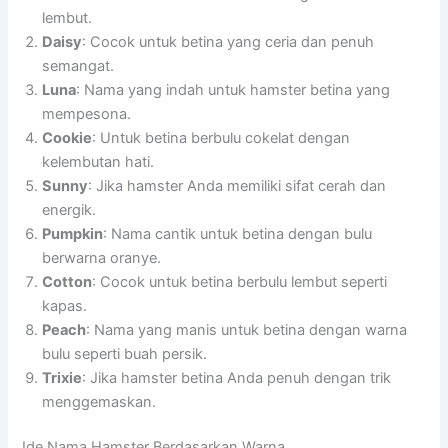
lembut.
Daisy
: Cocok untuk betina yang ceria dan penuh
semangat.
Luna
: Nama yang indah untuk hamster betina yang
mempesona.
Cookie
: Untuk betina berbulu cokelat dengan
kelembutan hati.
Sunny
: Jika hamster Anda memiliki sifat cerah dan
energik.
Pumpkin
: Nama cantik untuk betina dengan bulu
berwarna oranye.
Cotton
: Cocok untuk betina berbulu lembut seperti
kapas.
Peach
: Nama yang manis untuk betina dengan warna
bulu seperti buah persik.
Trixie
: Jika hamster betina Anda penuh dengan trik
menggemaskan.
Ide Nama Hamster Berdasarkan Warna