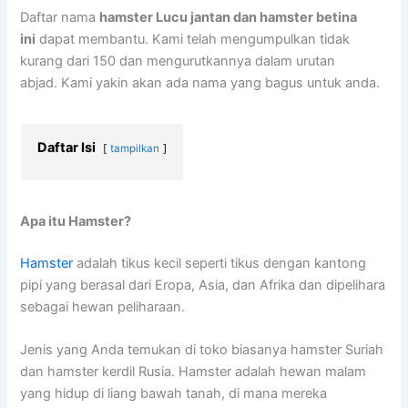
Daftar nama
hamster Lucu jantan dan hamster betina
ini
dapat membantu. Kami telah mengumpulkan tidak
kurang dari 150 dan mengurutkannya dalam urutan
abjad. Kami yakin akan ada nama yang bagus untuk anda.
Daftar Isi
tampilkan
Apa itu Hamster?
Hamster
adalah tikus kecil seperti tikus dengan kantong
pipi yang berasal dari Eropa, Asia, dan Afrika dan dipelihara
sebagai hewan peliharaan.
Jenis yang Anda temukan di toko biasanya hamster Suriah
dan hamster kerdil Rusia. Hamster adalah hewan malam
yang hidup di liang bawah tanah, di mana mereka