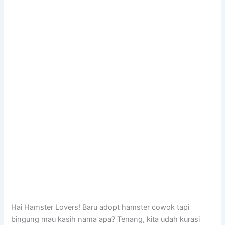
Hai Hamster Lovers! Baru adopt hamster cowok tapi
bingung mau kasih nama apa? Tenang, kita udah kurasi