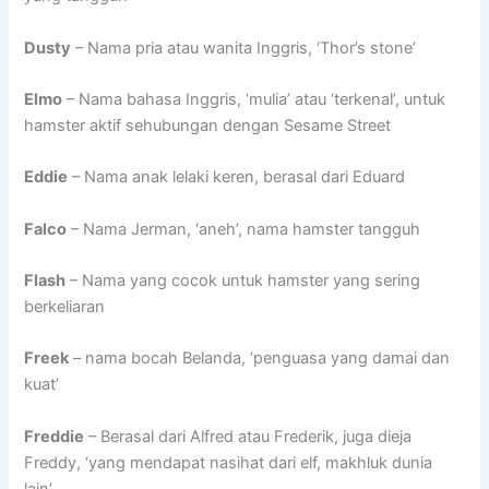
Dusty
– Nama pria atau wanita Inggris, ‘Thor’s stone’
Elmo
– Nama bahasa Inggris, ‘mulia’ atau ‘terkenal’, untuk
hamster aktif sehubungan dengan Sesame Street
Eddie
– Nama anak lelaki keren, berasal dari Eduard
Falco
– Nama Jerman, ‘aneh’, nama hamster tangguh
Flash
– Nama yang cocok untuk hamster yang sering
berkeliaran
Freek
– nama bocah Belanda, ‘penguasa yang damai dan
kuat’
Freddie
– Berasal dari Alfred atau Frederik, juga dieja
Freddy, ‘yang mendapat nasihat dari elf, makhluk dunia
lain’