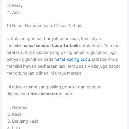
Misty
Ash
10 Nama Hamster Lucu: Pilihan Terbaik
Untuk menghemat banyak pencarian, kami telah
memilih
nama hamster Lucu Terbaik
untuk Anda. 10 nama
teratas untuk nickster yang paling umum digunakan juga
banyak digunakan pada
nama kucing Lucu
, jadi jika Anda
memiliki hewan peliharaan lain, tentu saja Anda juga dapat
menggunakan pilihan ini untuk mereka.
Ini adalah nama yang paling populer dan banyak
digunakan
untuk hamster
di Indo:
Gembul
Kecil
Beruang kecil
Lulu