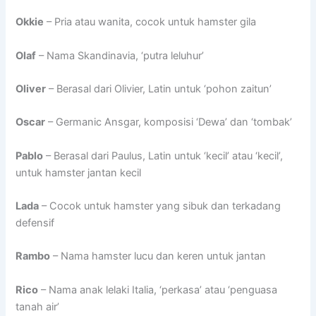
Okkie
– Pria atau wanita, cocok untuk hamster gila
Olaf
– Nama Skandinavia, ‘putra leluhur’
Oliver
– Berasal dari Olivier, Latin untuk ‘pohon zaitun’
Oscar
– Germanic Ansgar, komposisi ‘Dewa’ dan ‘tombak’
Pablo
– Berasal dari Paulus, Latin untuk ‘kecil’ atau ‘kecil’,
untuk hamster jantan kecil
Lada
– Cocok untuk hamster yang sibuk dan terkadang
defensif
Rambo
– Nama hamster lucu dan keren untuk jantan
Rico
– Nama anak lelaki Italia, ‘perkasa’ atau ‘penguasa
tanah air’