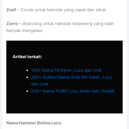
Zoef
– Cocok untuk hamster yang cepat dan sibuk
Zorro
– dirancang untuk hamster berperang yang telah
banyak mengatasi
Artikel terkait:
1001 Nama FB Keren, Lucu dan Unik
250+ Koleksi Nama Grub WA Keren, Lucu
dan Unik
500+ Nama PUBG Lucu, keren dan Terbaik
Nama Hamster Betina Lucu