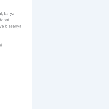
l, karya
dapat
ya biasanya
ni