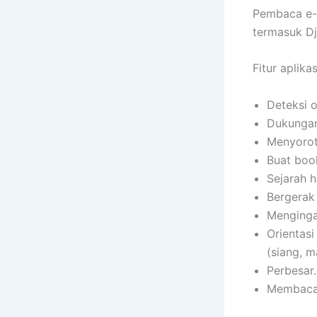
Pembaca e-b
termasuk DjV
Fitur aplikas
Deteksi 
Dukungan
Menyorot
Buat book
Sejarah 
Bergerak 
Menginga
Orientasi
(siang, m
Perbesar.
Membaca 