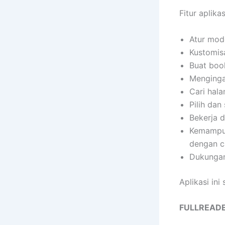
Fitur aplikas
Atur mode
Kustomisa
Buat book
Menginga
Cari hala
Pilih dan 
Bekerja 
Kemampua
dengan ca
Dukungan
Aplikasi ini
FULLREAD