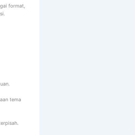
gai format,
si.
juan.
adaan tema
erpisah.