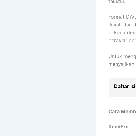
tekstur.
Format DjVu 
ilmiah dan 
bekerja den
berakhir de
Untuk menge
menyajikan 
Daftar Isi
Cara Membu
ReadEra