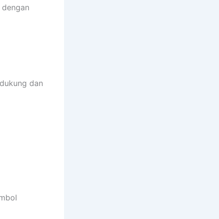
s dengan
idukung dan
ombol