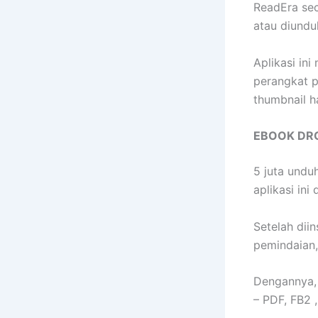
ReadEra sec
atau diundu
Aplikasi in
perangkat p
thumbnail h
EBOOK DR
5 juta undu
aplikasi in
Setelah dii
pemindaian
Dengannya, 
– PDF, FB2 ,