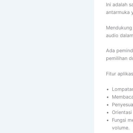
Ini adalah s
antarmuka y
Mendukung D
audio dala
Ada peminda
pemilihan d
Fitur aplikas
Lompatan
Membaca 
Penyesua
Orientasi
Fungsi m
volume.