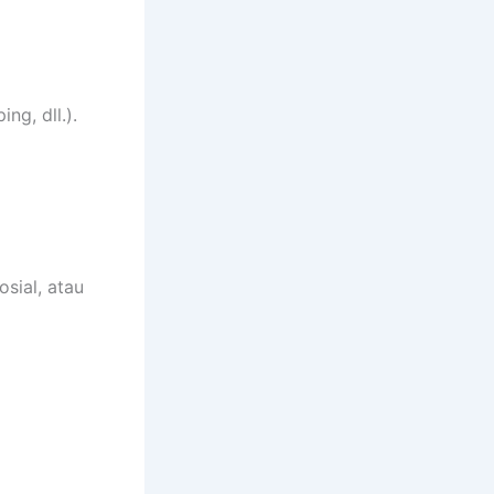
ng, dll.).
sial, atau