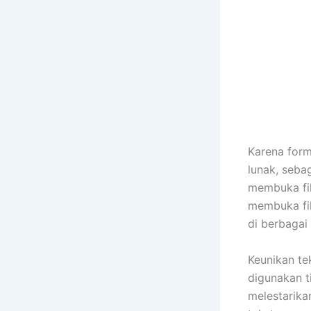
Karena form
lunak, seba
membuka fil
membuka fil
di berbagai
Keunikan te
digunakan t
melestarika