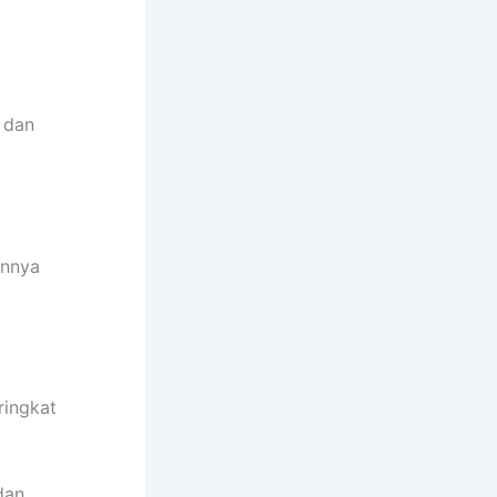
 dan
annya
ringkat
dan