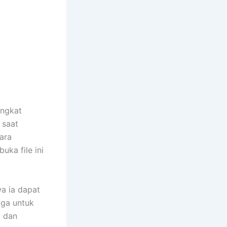
angkat
 saat
cara
ka file ini
a ia dapat
uga untuk
a dan