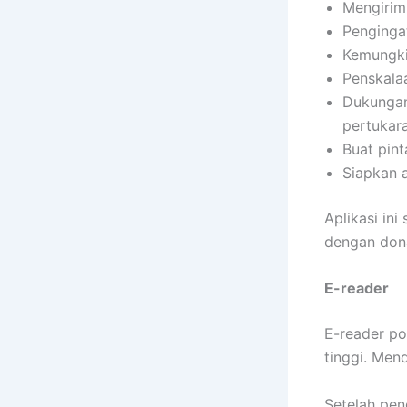
Mengirim 
Penginga
Kemungki
Penskala
Dukungan
pertukar
Buat pint
Siapkan a
Aplikasi ini
dengan don
E-reader
E-reader po
tinggi. Men
Setelah pen