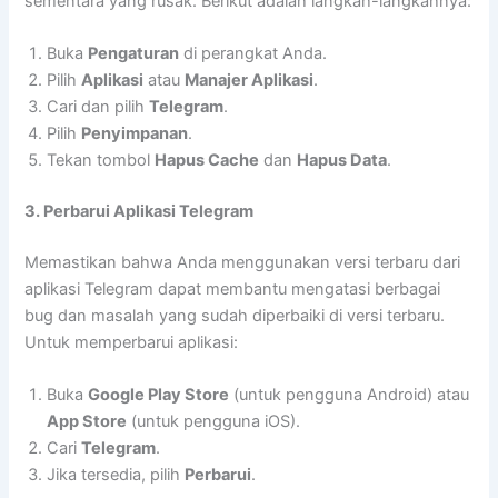
sementara yang rusak. Berikut adalah langkah-langkahnya:
Buka
Pengaturan
di perangkat Anda.
Pilih
Aplikasi
atau
Manajer Aplikasi
.
Cari dan pilih
Telegram
.
Pilih
Penyimpanan
.
Tekan tombol
Hapus Cache
dan
Hapus Data
.
3. Perbarui Aplikasi Telegram
Memastikan bahwa Anda menggunakan versi terbaru dari
aplikasi Telegram dapat membantu mengatasi berbagai
bug dan masalah yang sudah diperbaiki di versi terbaru.
Untuk memperbarui aplikasi:
Buka
Google Play Store
(untuk pengguna Android) atau
App Store
(untuk pengguna iOS).
Cari
Telegram
.
Jika tersedia, pilih
Perbarui
.