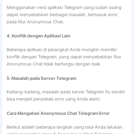
Menggunakan versi aplikasi Telegram yang sudah usang
dapat menyebabkan berbagai masalah, termasuk error
pada fitur Anonymous Chat.
4. Konflik dengan Aplikasi Lain
Beberapa aplikasi di perangkat Anda mungkin memiliki
konflik dengan Telegram, yang dapat menyebabkan fitur
Anonymous Chat tidak berfungsi dengan baik.
5. Masalah pada Server Telegram
Kadang-kadang, masalah pada server Telegram itu sendiri
bisa menjadi penyebab error yang Anda alami.
Cara Mengatasi Anonymous Chat Telegram Error
Berikut adalah beberapa langkah yang bisa Anda lakukan