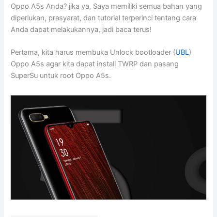
Oppo A5s Anda? jika ya, Saya memiliki semua bahan yang
diperlukan, prasyarat, dan tutorial terperinci tentang cara
Anda dapat melakukannya, jadi baca terus!
Pertama, kita harus membuka Unlock bootloader (
UBL
)
Oppo A5s agar kita dapat install TWRP dan pasang
SuperSu untuk root Oppo A5s.