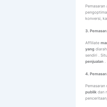
Pemasaran a
pengoptimal
konversi, 
3. Pemasara
Affiliate
mar
yang
diarah
sendiri . S
penjualan
.
4. Pemasar
Pemasaran
publik
dan 
penceritaan,