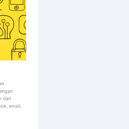
an
dengan
 dari
ok, email,