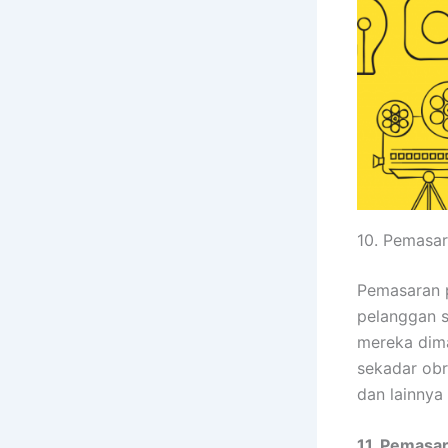
10. Pemasa
Pemasaran 
pelanggan s
mereka dima
sekadar obr
dan lainnya
11. Pemasar