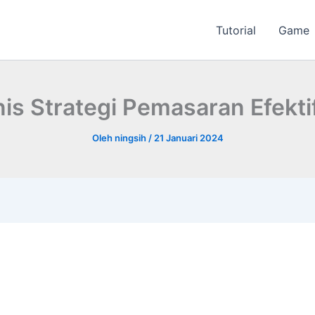
Tutorial
Game
is Strategi Pemasaran Efekt
Oleh
ningsih
/
21 Januari 2024