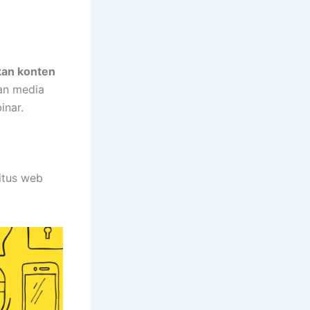
kan konten
an media
inar.
itus web