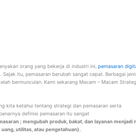
anyakan orang yang bekerja di industri ini,
pemasaran digit
. Sejak itu, pemasaran berubah sangat cepat. Berbagai jenis
telah bermunculan. Kami sekarang Macam – Macam Strateg
ng kita ketahui tentang strategi dan pemasaran serta
benarnya definisi pemasaran itu sangat
asaran ; mengubah produk, bakat, dan layanan menjadi nila
 uang, utilitas, atau pengetahuan).