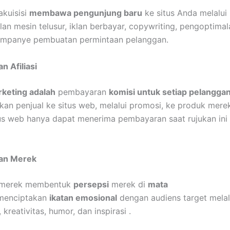
kuisisi
membawa pengunjung baru
ke situs Anda melalui
an mesin telusur, iklan berbayar, copywriting, pengoptimal
kampanye pembuatan permintaan pelanggan.
n Afiliasi
keting adalah
pembayaran
komisi untuk setiap pelangga
kan penjual ke situs web, melalui promosi, ke produk mere
itus web hanya dapat menerima pembayaran saat rujukan ini
an Merek
 merek membentuk
persepsi
merek di
mata
menciptakan
ikatan emosional
dengan audiens target melal
 kreativitas, humor, dan inspirasi .