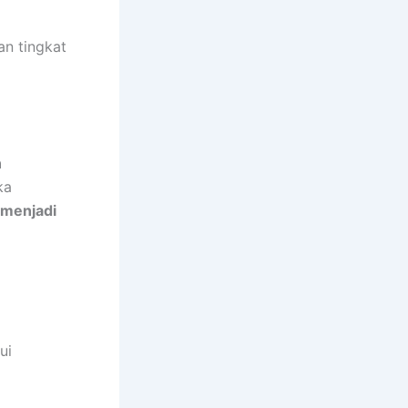
an tingkat
n
ka
menjadi
ui