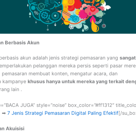
an Berbasis Akun
erbasis akun adalah jenis strategi pemasaran yang
sangat
emperlakukan pelanggan mereka persis seperti pasar mer
im pemasaran membuat konten, mengatur acara, dan
n kampanye
khusus hanya untuk mereka yang terkait den
ang lain .
e=”BACA JUGA” style=”noise” box_color=”#ff1312″ title_color
] ➡
7 Jenis Strategi Pemasaran Digital Paling Efektif
[/su_bo
n Akuisisi