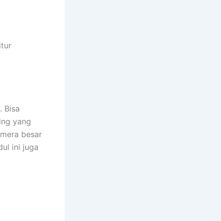
tur
 Bisa
ping yang
kamera besar
ul ini juga