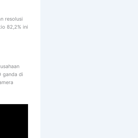
n resolusi
io 82,2% ini
rusahaan
D ganda di
kamera