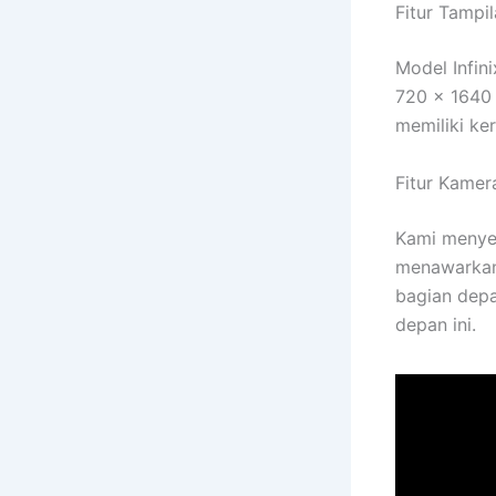
Fitur Tampi
Model Infin
720 x 1640 
memiliki ke
Fitur Kamer
Kami menye
menawarkan 
bagian dep
depan ini.