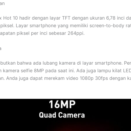
lan
ix Hot 10 hadir dengan layar TFT dengan ukuran 6,78 inci da
piksel. Layar smartphone yang memiliki screen-to-body rat
rapatan piksel per inci sebesar 264ppi.
a
butkan bahwa ada lubang kamera di layar smartphone. Pe
kamera selfie 8MP pada saat ini. Ada juga lampu kilat LE
an. Anda juga dapat merekam video 1080p 30fps dengan 