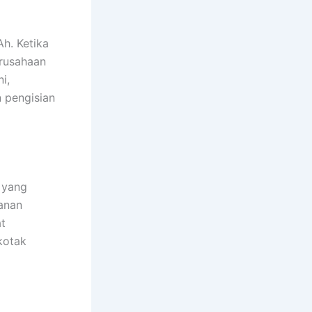
h. Ketika
erusahaan
i,
 pengisian
 yang
anan
t
 kotak