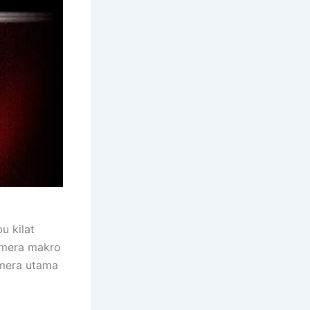
u kilat
amera makro
mera utama