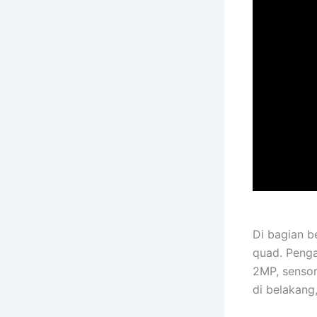
Di bagian b
quad. Penga
2MP, senso
di belakang