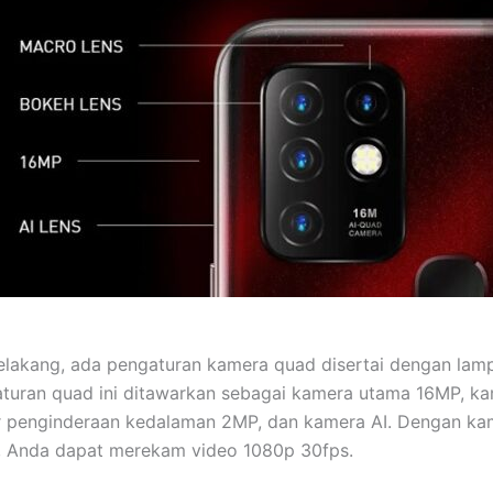
elakang, ada pengaturan kamera quad disertai dengan lamp
turan quad ini ditawarkan sebagai kamera utama 16MP, k
r penginderaan kedalaman 2MP, dan kamera AI. Dengan ka
, Anda dapat merekam video 1080p 30fps.