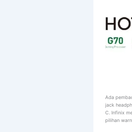
Ada pembaca
jack headph
C. Infinix
pilihan war