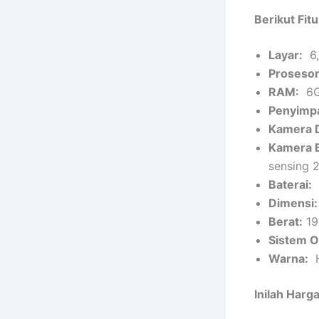
Berikut Fitu
Layar:
6,
Prosesor
RAM:
6G
Penyimp
Kamera 
Kamera 
sensing 
Baterai:
5
Dimensi:
Berat:
19
Sistem O
Warna:
H
Inilah Harga