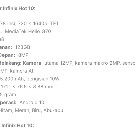
r Infinix Hot 10:
78 inci, 720 x 1640p, TFT
:
MediaTek Helio G70
B
anan:
128GB
Depan:
8MP
Belakang: Kamera
utama 12MP, kamera makro 2MP, senso
2MP, kamera AI
.200mAh, pengisian 10W
171.1 x 76.6 x 8.88 mm
5 gram
perasi:
Android 10
itam, Merah, Biru, Abu-abu
 Infinix Hot 10: