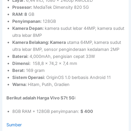
Layar:
6,44 inci, 1080 x 2400p AMOLED
Prosesor:
MediaTek Dimensity 820 5G
RAM: 8
GB
Penyimpanan:
128GB
Kamera Depan:
kamera sudut lebar 44MP, kamera sudut
ultra lebar 8MP
Kamera Belakang: Kamera
utama 64MP, kamera sudut
ultra lebar 8MP, sensor penginderaan kedalaman 2MP
Baterai:
4,000mAh, pengisian cepat 33W
Dimensi:
158,8 x 74,2 x 7,4 mm
Berat:
169 gram
Sistem Operasi:
OriginOS 1.0 berbasis Android 11
Warna:
Hitam, Putih, Gradien
Berikut adalah Harga Vivo S7t 5G:
8GB RAM + 128GB penyimpanan:
$ 400
Sumber