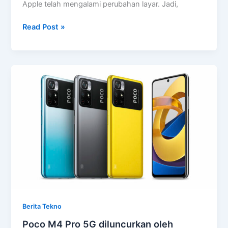
Apple telah mengalami perubahan layar. Jadi,
Apple
Read Post »
Watch
8
Muncul!
Bagaimana
Desainnya?
Berita Tekno
Poco M4 Pro 5G diluncurkan oleh