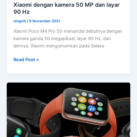
Xiaomi dengan kamera 50 MP dan layar
90 Hz
ningsih
/
9 November 2021
Xiaomi Poco M4 Pro 5G menandai debutnya dengan
kamera ganda 50 megapiksel, layar 90 Hz, dan
lainnya. Xiaomi mengumumkan pada Selasa
Poco
Read Post »
M4
Pro
5G
diluncurkan
oleh
Xiaomi
dengan
kamera
50
MP