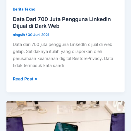
Berita Tekno
Data Dari 700 Juta Pengguna LinkedIn
Dijual di Dark Web
ningsih
/
30 Juni 2021
Data dari 700 juta pengguna LinkedIn dijual di web
gelap. Setidaknya itulah yang dilaporkan oleh
perusahaan keamanan digital RestorePrivacy. Data
tidak termasuk kata sandi
Data
Read Post »
Dari
700
Juta
Pengguna
LinkedIn
Dijual
di