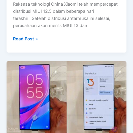
Raksasa teknologi China Xiaomi telah mempercepat
distribusi MIUI 12.5 dalam beberapa hari
terakhir . Setelah distribusi antarmuka ini selesai,
perusahaan akan merilis MIUI 13 dan
Fitur
Read Post »
Baru
yang
Hadir
Dengan
MIUI
13
Telah
Muncul!