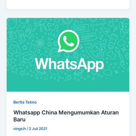
Galaxy
F22
Diperkenalkan!
Ini
Harga
dan
Fiturnya
Berita Tekno
Whatsapp China Mengumumkan Aturan
Baru
ningsih
/
2 Juli 2021