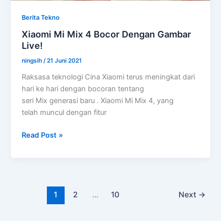
Berita Tekno
Xiaomi Mi Mix 4 Bocor Dengan Gambar
Live!
ningsih
/
21 Juni 2021
Raksasa teknologi Cina Xiaomi terus meningkat dari
hari ke hari dengan bocoran tentang
seri Mix generasi baru . Xiaomi Mi Mix 4, yang
telah muncul dengan fitur
Xiaomi
Read Post »
Mi
Mix
4
Bocor
Dengan
1
2
…
10
Next
→
Gambar
Live!