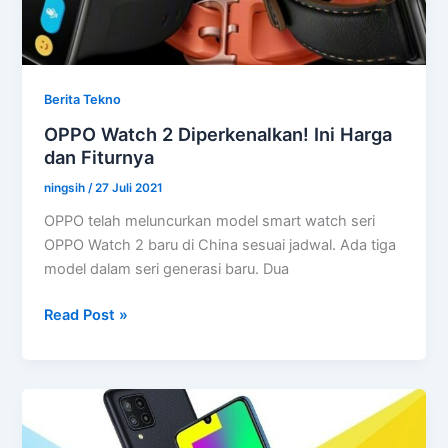
dan
layar
90
Hz
Berita Tekno
OPPO Watch 2 Diperkenalkan! Ini Harga
dan Fiturnya
ningsih
/
27 Juli 2021
OPPO telah meluncurkan model smart watch seri
OPPO Watch 2 baru di China sesuai jadwal. Ada tiga
model dalam seri generasi baru. Dua
OPPO
Read Post »
Watch
2
Diperkenalkan!
Ini
Harga