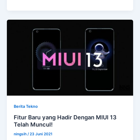
X20
SE
Bloody
Live
Bocor:
Ini
Desain
dan
Fiturnya
Berita Tekno
Fitur Baru yang Hadir Dengan MIUI 13
Telah Muncul!
ningsih
/
23 Juni 2021