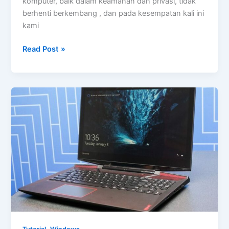
komputer, baik dalam keamanan dan privasi, tidak
berhenti berkembang , dan pada kesempatan kali ini
kami
20
Read Post »
Cara
Meningkatkan
Keamanan
dan
Privasi
Internet
,