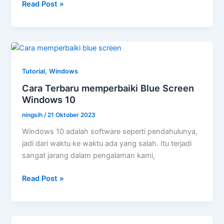
Cara
Read Post »
Menonaktifkan
Sticky
Keys
pada
Windows
,
Tutorial
Windows
7,
Cara Terbaru memperbaiki Blue Screen
8,
Windows 10
dan
10
ningsih
/
21 Oktober 2023
Windows 10 adalah software seperti pendahulunya,
jadi dari waktu ke waktu ada yang salah. Itu terjadi
sangat jarang dalam pengalaman kami,
Cara
Read Post »
Terbaru
memperbaiki
Blue