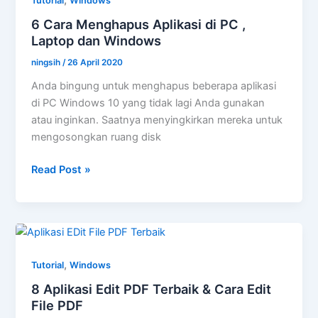
Tutorial
Windows
6 Cara Menghapus Aplikasi di PC ,
Laptop dan Windows
ningsih
/
26 April 2020
Anda bingung untuk menghapus beberapa aplikasi
di PC Windows 10 yang tidak lagi Anda gunakan
atau inginkan. Saatnya menyingkirkan mereka untuk
mengosongkan ruang disk
6
Read Post »
Cara
Menghapus
Aplikasi
di
PC
,
Tutorial
Windows
,
8 Aplikasi Edit PDF Terbaik & Cara Edit
Laptop
File PDF
dan