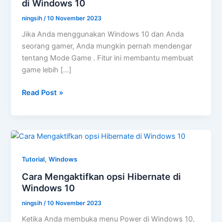
di Windows 10
ningsih
/
10 November 2023
Jika Anda menggunakan Windows 10 dan Anda
seorang gamer, Anda mungkin pernah mendengar
tentang Mode Game . Fitur ini membantu membuat
game lebih […]
2
Read Post »
Cara
untuk
Mengaktifkan
Mode
Game
,
Tutorial
Windows
di
Cara Mengaktifkan opsi Hibernate di
Windows
Windows 10
10
ningsih
/
10 November 2023
Ketika Anda membuka menu Power di Windows 10,